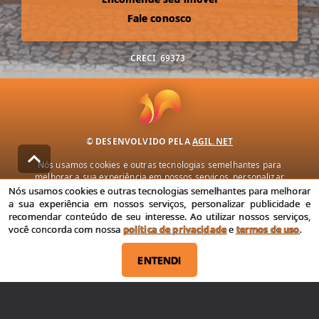
Fale conosco
CRECI
69373
© DESENVOLVIDO PELA
AGIL.NET
Nós usamos cookies e outras tecnologias semelhantes para
melhorar a sua experiência em nossos serviços, personalizar
publicidade e recomendar conteúdo de seu interesse. Ao utilizar
Nós usamos cookies e outras tecnologias semelhantes para melhorar
nossos serviços, você concorda com nossa política de privacidade e
a sua experiência em nossos serviços, personalizar publicidade e
termos de uso.
recomendar conteúdo de seu interesse. Ao utilizar nossos serviços,
você concorda com nossa
política de privacidade
e
termos de uso
.
Política de Privacidade
Termos de uso
ENTENDI