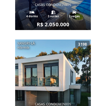
CASAS CONDOMINIOS
4 dorms
3 suítes
2 vagas
R$ 2.050.000
XANGRI-LÁ
3198
Atlantida
CASAS CONDOMINIOS