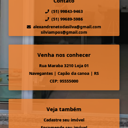
Contato
(51) 99843-9463
(51) 99689-5986
alexandrenetodasilva@gmail.com
silviampos@gmail.com
Venha nos conhecer
Rua Maraba 3210 Loja 01
Navegantes
|
Capão da canoa
|
RS
CEP: 95555000
Veja também
Cadastre seu imóvel
Encomende seu imóvel