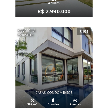
4 suítes
R$ 2.990.000
XANGRI-LÁ
3191
MARISTELA
CASAS CONDOMINIOS
397 m²
5 suítes
2 vagas