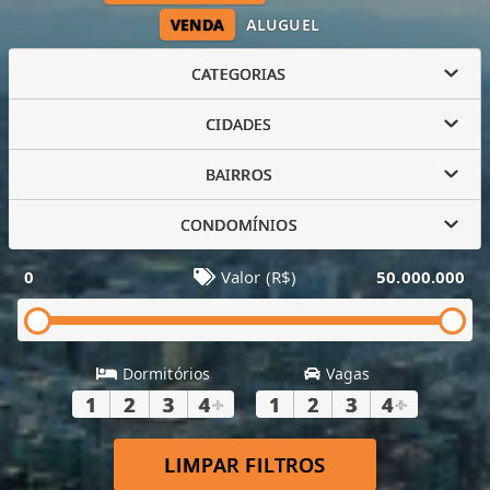
VENDA
ALUGUEL
CATEGORIAS
CIDADES
BAIRROS
CONDOMÍNIOS
0
Valor (R$)
50.000.000
Dormitórios
Vagas
1
2
3
4
+
1
2
3
4
+
LIMPAR FILTROS