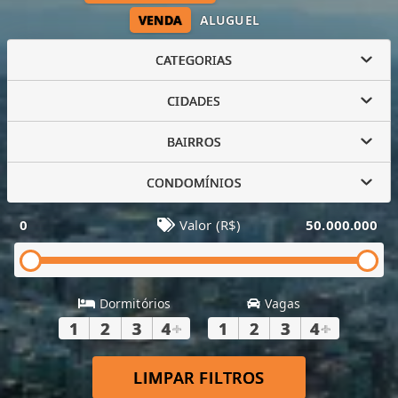
VENDA
ALUGUEL
CATEGORIAS
CIDADES
BAIRROS
CONDOMÍNIOS
0
Valor (R$)
50.000.000
Dormitórios
Vagas
1
2
3
4
+
1
2
3
4
+
LIMPAR FILTROS