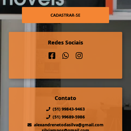
CADASTRAR-SE
Redes Sociais
Contato
(51) 99843-9463
(51) 99689-5986
alexandrenetodasilva@gmail.com
silviampos@gmail.com