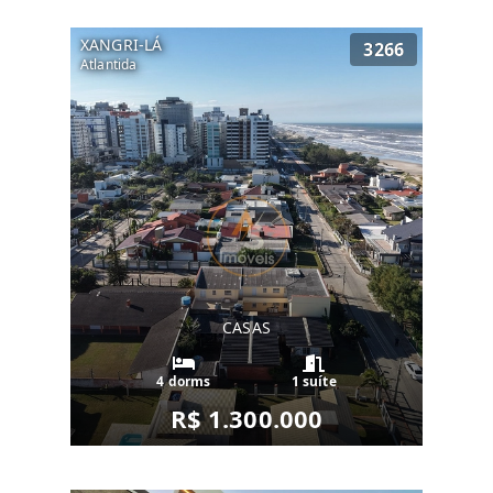
XANGRI-LÁ
3266
Atlantida
CASAS
4 dorms
1 suíte
R$ 1.300.000