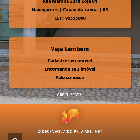
Rua Maraba 3210 Loja 01
Navegantes
|
Capão da canoa
|
RS
CEP: 95555000
Veja também
Cadastre seu imóvel
Encomende seu imóvel
Fale conosco
CRECI
69373
© DESENVOLVIDO PELA
AGIL.NET