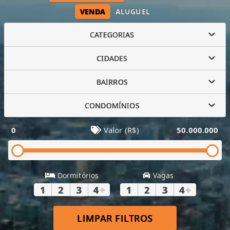
VENDA
ALUGUEL
CATEGORIAS
CIDADES
BAIRROS
CONDOMÍNIOS
0
Valor (R$)
50.000.000
Dormitórios
Vagas
1
2
3
4
+
1
2
3
4
+
LIMPAR FILTROS