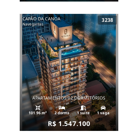
CAPÃO DA CANOA
3238
Navegantes
APARTAMENTOS 02 DORMITÓRIOS
101.96 m²
2 dorms
1 suíte
1 vaga
R$ 1.547.100