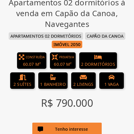
Apartamentos 02 dormitórios à
venda em Capão da Canoa,
Navegantes
APARTAMENTOS 02 DORMITÓRIOS
CAPÃO DA CANOA
IMÓVEL 2050
CONSTRUÍDA
PRIVATIVA
60.07 M²
60.07 M²
2 DORMITÓRIOS
2 SUÍTES
1 BANHEIRO
2 LIVINGS
1 VAGA
R$ 790.000
Tenho interesse