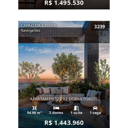
R$ 1.495.530
CAPÃO DA CANOA
3239
Navegantes
APARTAMENTOS 02 DORMITÓRIOS
94.98 m²
2 dorms
1 suíte
1 vaga
R$ 1.443.960