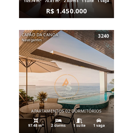
105.74 m²
70.81 m²
2 dorms
1 suíte
1 vaga
R$ 1.450.000
CAPÃO DA CANOA
3240
Navegantes
APARTAMENTOS 02 DORMITÓRIOS
97.48 m²
2 dorms
1 suíte
1 vaga