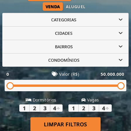
VENDA
ALUGUEL
CATEGORIAS
CIDADES
BAIRROS
CONDOMÍNIOS
0
Valor (R$)
50.000.000
Dormitórios
Vagas
1
2
3
4
+
1
2
3
4
+
LIMPAR FILTROS