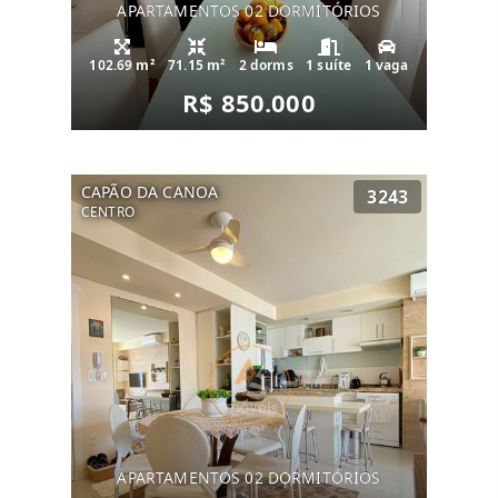
APARTAMENTOS 02 DORMITÓRIOS
102.69 m²
71.15 m²
2 dorms
1 suíte
1 vaga
R$ 850.000
CAPÃO DA CANOA
3243
CENTRO
APARTAMENTOS 02 DORMITÓRIOS