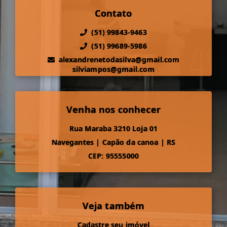
Contato
(51) 99843-9463
(51) 99689-5986
alexandrenetodasilva@gmail.com
silviampos@gmail.com
Venha nos conhecer
Rua Maraba 3210 Loja 01
Navegantes
|
Capão da canoa
|
RS
CEP: 95555000
Veja também
Cadastre seu imóvel