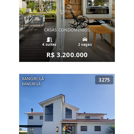
CASAS CONDOMINIOS
4 suítes
2 vagas
R$ 3.200.000
XANGRI-LÁ
3275
XANGRI-LÁ