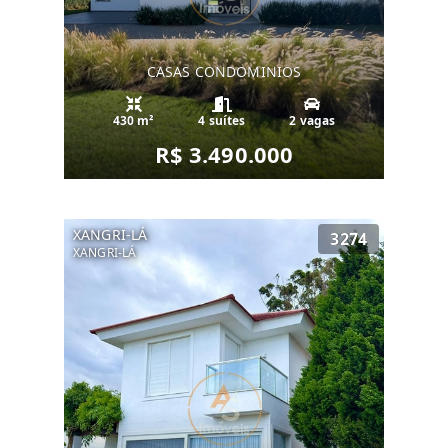
CASAS CONDOMINIOS
430 m²
4 suítes
2 vagas
R$ 3.490.000
XANGRI-LÁ
3274
XANGRI-LÁ