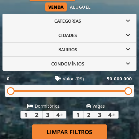
VENDA
ALUGUEL
CATEGORIAS
CIDADES
BAIRROS
CONDOMÍNIOS
0
Valor (R$)
50.000.000
Dormitórios
Vagas
1
2
3
4
+
1
2
3
4
+
LIMPAR FILTROS