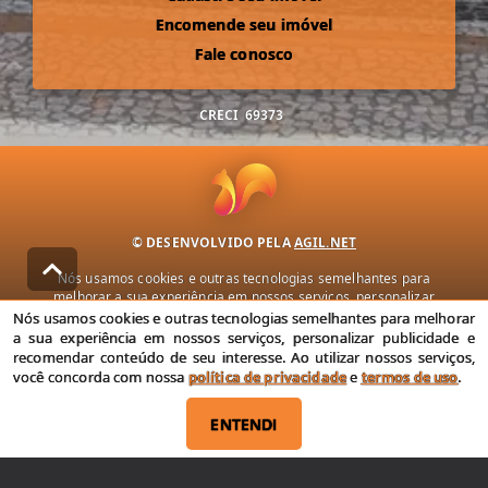
Encomende seu imóvel
Fale conosco
CRECI
69373
© DESENVOLVIDO PELA
AGIL.NET
Nós usamos cookies e outras tecnologias semelhantes para
melhorar a sua experiência em nossos serviços, personalizar
publicidade e recomendar conteúdo de seu interesse. Ao utilizar
Nós usamos cookies e outras tecnologias semelhantes para melhorar
nossos serviços, você concorda com nossa política de privacidade e
a sua experiência em nossos serviços, personalizar publicidade e
termos de uso.
recomendar conteúdo de seu interesse. Ao utilizar nossos serviços,
você concorda com nossa
política de privacidade
e
termos de uso
.
Política de Privacidade
Termos de uso
ENTENDI