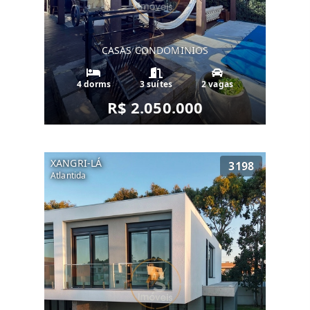
CASAS CONDOMINIOS
4 dorms
3 suítes
2 vagas
R$ 2.050.000
XANGRI-LÁ
3198
Atlantida