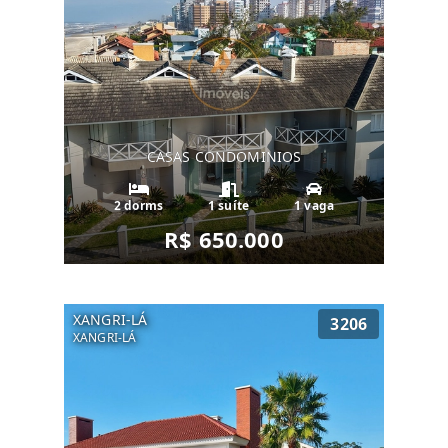
CASAS CONDOMINIOS
2 dorms
1 suíte
1 vaga
R$ 650.000
XANGRI-LÁ
3206
XANGRI-LÁ