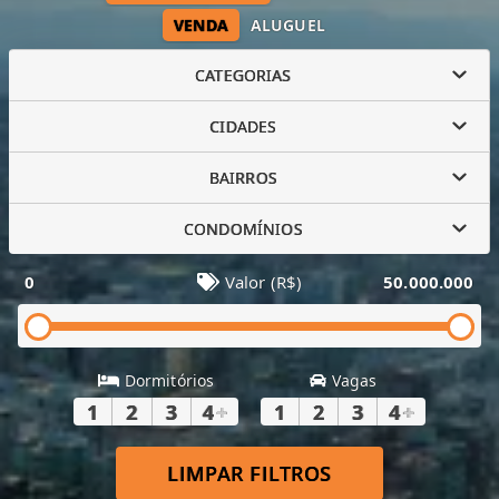
VENDA
ALUGUEL
CATEGORIAS
CIDADES
BAIRROS
CONDOMÍNIOS
0
Valor (R$)
50.000.000
Dormitórios
Vagas
1
2
3
4
+
1
2
3
4
+
LIMPAR FILTROS