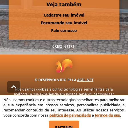
Veja também
Cadastre seu imóvel
Encomende seu imóvel
Fale conosco
CRECI
69373
© DESENVOLVIDO PELA
AGIL.NET
Nós usamos cookies e outras tecnologias semelhantes para
melhorar a sua experiência em nossos serviços, personalizar
publicidade e recomendar conteúdo de seu interesse. Ao utilizar
Nós usamos cookies e outras tecnologias semelhantes para melhorar
nossos serviços, você concorda com nossa política de privacidade e
a sua experiência em nossos serviços, personalizar publicidade e
termos de uso.
recomendar conteúdo de seu interesse. Ao utilizar nossos serviços,
você concorda com nossa
política de privacidade
e
termos de uso
.
Política de Privacidade
Termos de uso
ENTENDI