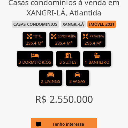
Casas condominios à venda em
XANGRI-LÁ, Atlantida
CASAS CONDOMINIOS
XANGRI-LÁ
IMÓVEL 2031
TOTAL
CONSTRUÍDA
PRIVATIVA
296.4 M²
296.4 M²
296.4 M²
3 DORMITÓRIOS
3 SUÍTES
1 BANHEIRO
2 LIVINGS
2 VAGAS
R$ 2.550.000
Tenho interesse