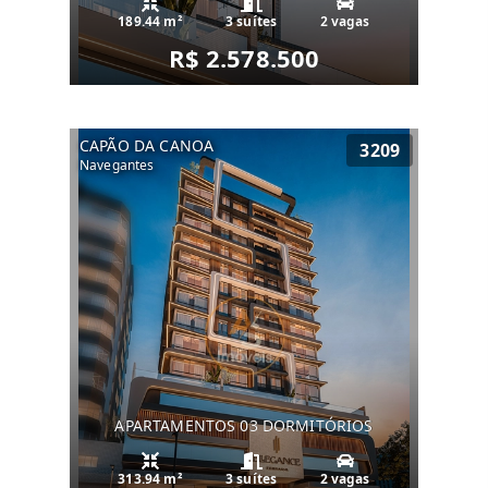
189.44 m²
3 suítes
2 vagas
R$ 2.578.500
CAPÃO DA CANOA
3209
Navegantes
APARTAMENTOS 03 DORMITÓRIOS
313.94 m²
3 suítes
2 vagas