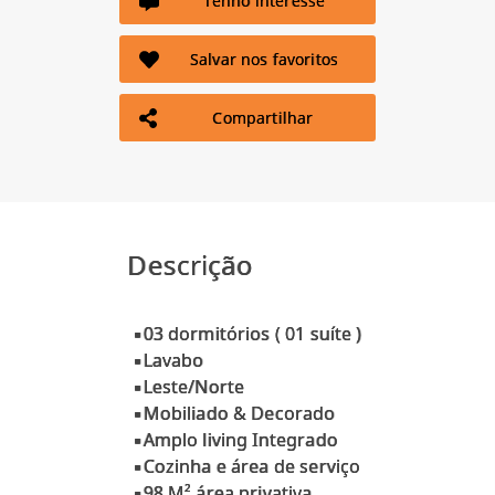
Tenho interesse
Salvar nos favoritos
Compartilhar
Descrição
▪03 dormitórios ( 01 suíte )
▪Lavabo
▪Leste/Norte
▪Mobiliado & Decorado
▪Amplo living Integrado
▪Cozinha e área de serviço
▪98 M² área privativa