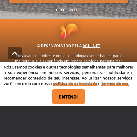
CRECI
69373
© DESENVOLVIDO PELA
AGIL.NET
Nós usamos cookies e outras tecnologias semelhantes para
melhorar a sua experiência em nossos serviços, personalizar
publicidade e recomendar conteúdo de seu interesse. Ao utilizar
Nós usamos cookies e outras tecnologias semelhantes para melhorar
nossos serviços, você concorda com nossa política de privacidade e
a sua experiência em nossos serviços, personalizar publicidade e
termos de uso.
recomendar conteúdo de seu interesse. Ao utilizar nossos serviços,
você concorda com nossa
política de privacidade
e
termos de uso
.
Política de Privacidade
Termos de uso
ENTENDI