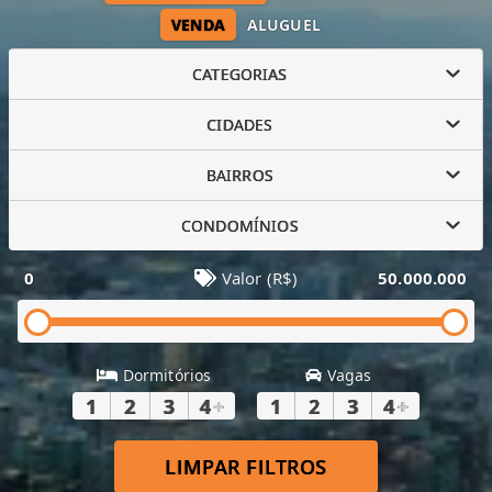
VENDA
ALUGUEL
CATEGORIAS
CIDADES
BAIRROS
CONDOMÍNIOS
0
Valor (R$)
50.000.000
Dormitórios
Vagas
1
2
3
4
+
1
2
3
4
+
LIMPAR FILTROS