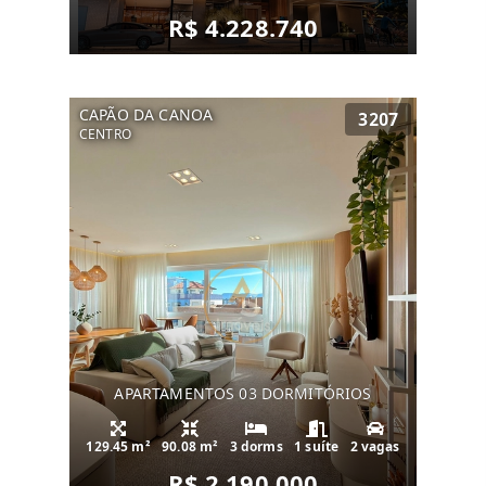
R$ 4.228.740
CAPÃO DA CANOA
3207
CENTRO
APARTAMENTOS 03 DORMITÓRIOS
129.45 m²
90.08 m²
3 dorms
1 suíte
2 vagas
R$ 2.190.000