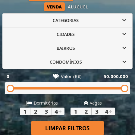
VENDA
ALUGUEL
CATEGORIAS
CIDADES
BAIRROS
CONDOMÍNIOS
0
Valor (R$)
50.000.000
Dormitórios
Vagas
1
2
3
4
+
1
2
3
4
+
LIMPAR FILTROS