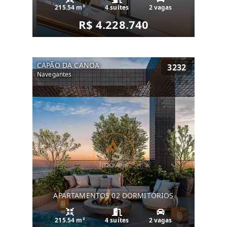
215.54 m²
4 suítes
2 vagas
R$ 4.228.740
CAPÃO DA CANOA
3232
Navegantes
APARTAMENTOS 02 DORMITÓRIOS
215.54 m²
4 suítes
2 vagas