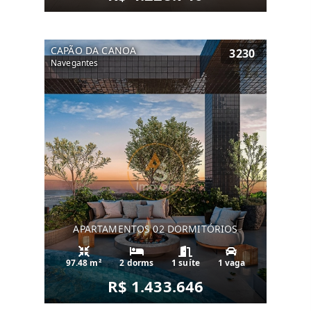
CAPÃO DA CANOA
3230
Navegantes
APARTAMENTOS 02 DORMITÓRIOS
97.48 m²
2 dorms
1 suíte
1 vaga
R$ 1.433.646