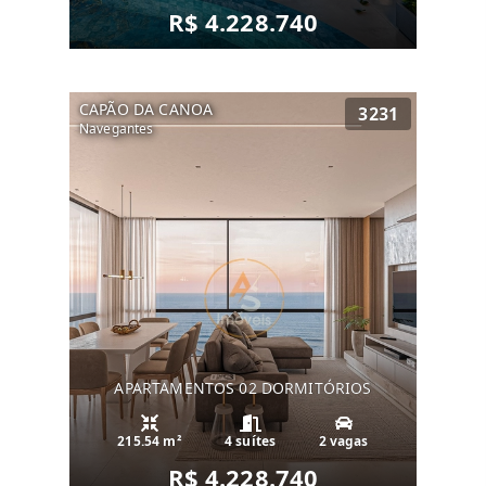
R$ 4.228.740
CAPÃO DA CANOA
3231
Navegantes
APARTAMENTOS 02 DORMITÓRIOS
215.54 m²
4 suítes
2 vagas
R$ 4.228.740