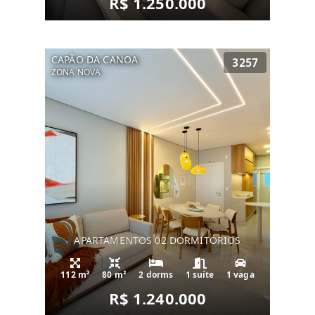
R$ 1.250.000
CAPÃO DA CANOA
3257
ZONA NOVA
APARTAMENTOS 02 DORMITÓRIOS
112 m²
80 m²
2 dorms
1 suíte
1 vaga
R$ 1.240.000