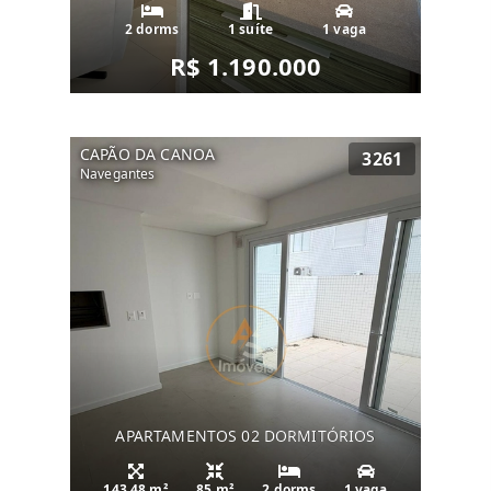
2 dorms
1 suíte
1 vaga
R$ 1.190.000
CAPÃO DA CANOA
3261
Navegantes
APARTAMENTOS 02 DORMITÓRIOS
143.48 m²
85 m²
2 dorms
1 vaga