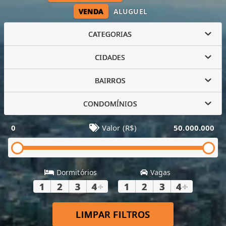
VENDA
ALUGUEL
CATEGORIAS
CIDADES
BAIRROS
CONDOMÍNIOS
0
Valor (R$)
50.000.000
Dormitórios
Vagas
1
2
3
4
+
1
2
3
4
+
LIMPAR FILTROS