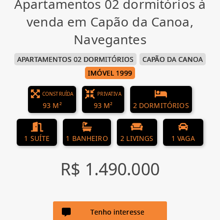
Apartamentos 02 dormitórios à
venda em Capão da Canoa,
Navegantes
APARTAMENTOS 02 DORMITÓRIOS
CAPÃO DA CANOA
IMÓVEL 1999
CONSTRUÍDA
PRIVATIVA
93 M²
93 M²
2 DORMITÓRIOS
1 SUÍTE
1 BANHEIRO
2 LIVINGS
1 VAGA
R$ 1.490.000
Tenho interesse