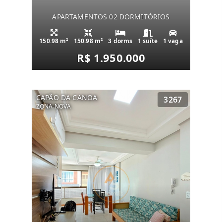
APARTAMENTOS 02 DORMITÓRIOS
150.98 m²
150.98 m²
3 dorms
1 suíte
1 vaga
R$ 1.950.000
CAPÃO DA CANOA
3267
ZONA NOVA