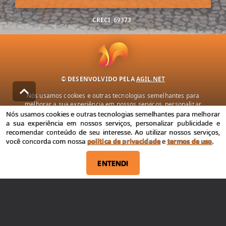
CRECI
69373
© DESENVOLVIDO PELA
AGIL.NET
Nós usamos cookies e outras tecnologias semelhantes para
melhorar a sua experiência em nossos serviços, personalizar
publicidade e recomendar conteúdo de seu interesse. Ao utilizar
Nós usamos cookies e outras tecnologias semelhantes para melhorar
nossos serviços, você concorda com nossa política de privacidade e
a sua experiência em nossos serviços, personalizar publicidade e
termos de uso.
recomendar conteúdo de seu interesse. Ao utilizar nossos serviços,
você concorda com nossa
política de privacidade
e
termos de uso
.
Política de Privacidade
Termos de uso
ENTENDI