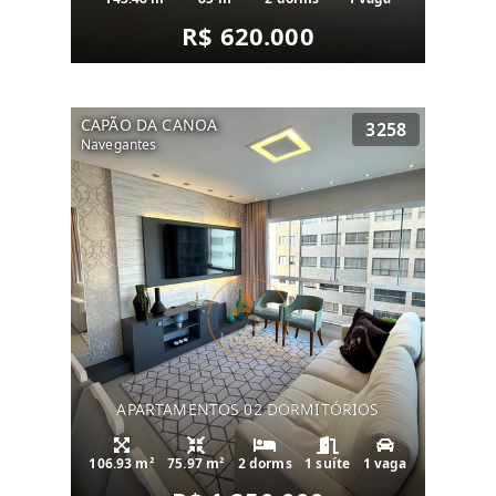
R$ 620.000
CAPÃO DA CANOA
3258
Navegantes
APARTAMENTOS 02 DORMITÓRIOS
106.93 m²
75.97 m²
2 dorms
1 suíte
1 vaga