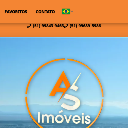
FAVORITOS
CONTATO
(51) 99843-9463
(51) 99689-5986