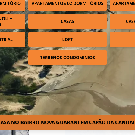
RMITÓRIO
APARTAMENTOS 02 DORMITÓRIOS
APARTAME
 OU +
CASAS
CAS
S
STRIAL
LOFT
TERRENOS CONDOMINIOS
CASA NO BAIRRO NOVA GUARANI EM CAPÃO DA CANOA!!