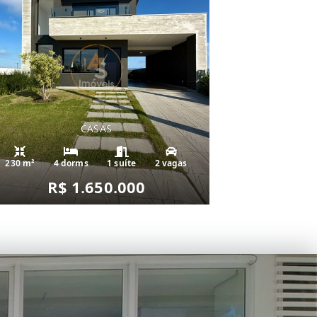
CASAS
230 m²
4 dorms
1 suíte
2 vagas
R$ 1.650.000