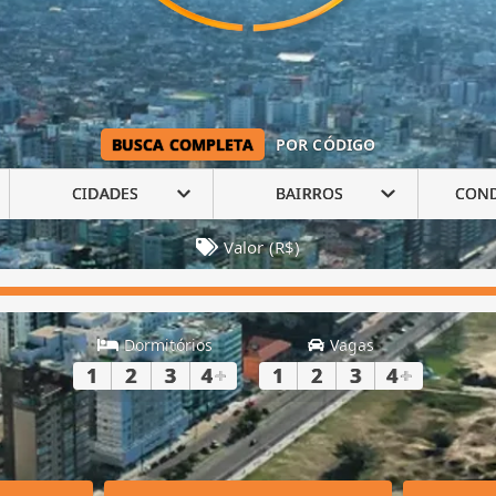
BUSCA COMPLETA
POR CÓDIGO
CIDADES
BAIRROS
CON
Valor (R$)
Dormitórios
Vagas
1
2
3
4
+
1
2
3
4
+