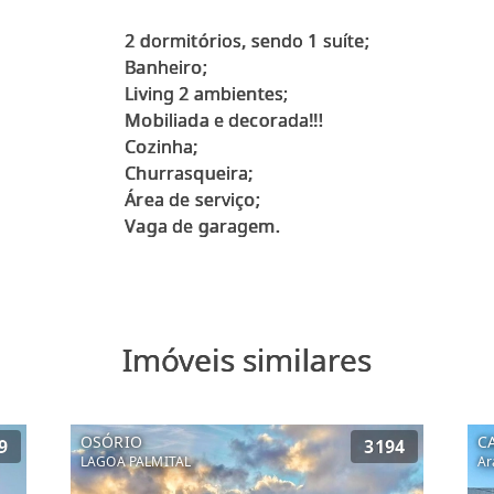
2 dormitórios, sendo 1 suíte;
Banheiro;
Living 2 ambientes;
Mobiliada e decorada!!!
Cozinha;
Churrasqueira;
Área de serviço;
Imóveis similares
OSÓRIO
C
9
3194
LAGOA PALMITAL
Ar