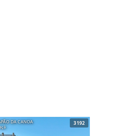
APÃO DA CANOA
3192
açá