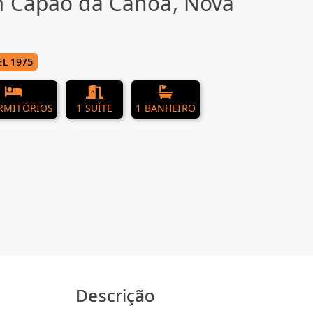
m Capão da Canoa, Nova
L 1975
RMITÓRIOS
1 SUÍTE
1 BANHEIRO
Descrição