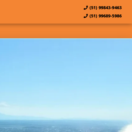
(51) 99843-9463
(51) 99689-5986