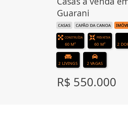
Casas à venda e
Guarani
CASAS
CAPÃO DA CANOA
IMÓVE
CONSTRUÍDA
PRIVATIVA
60 M²
60 M²
2 DO
2 LIVINGS
2 VAGAS
R$ 550.000