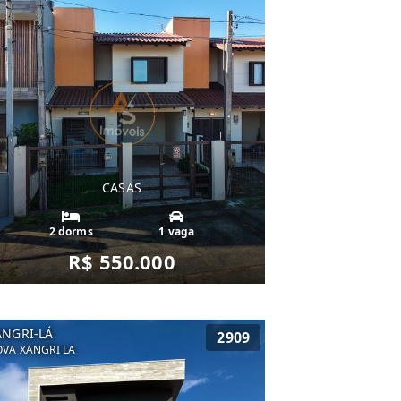
CASAS
2 dorms
1 vaga
R$ 550.000
ANGRI-LÁ
2909
VA XANGRI LA