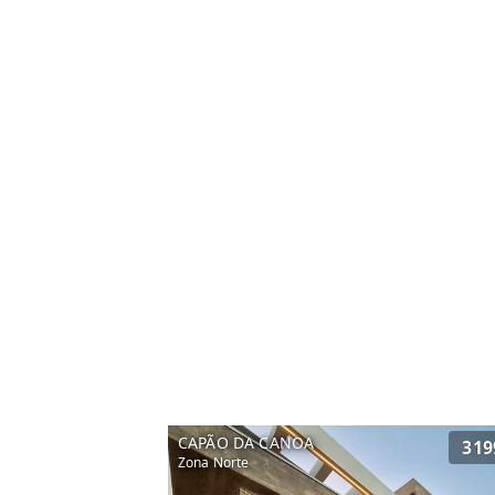
CAPÃO DA CANOA
319
Zona Norte