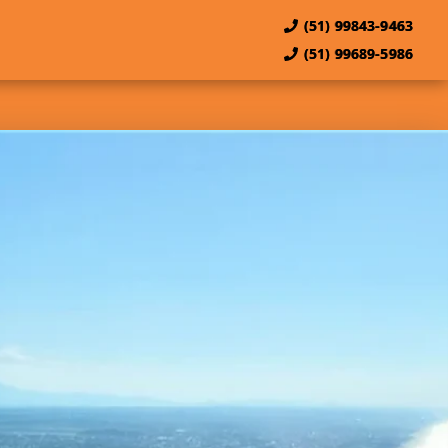
(51) 99843-9463
(51) 99689-5986