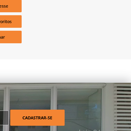
esse
oritos
har
CADASTRAR-SE