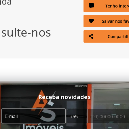
nda
Tenho inter
Salvar nos fav
sulte-nos
Compartil
Receba novidades