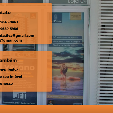
ntato
99843-9463
99689-5986
odasilva@gmail.com
s@gmail.com
 também
 seu imóvel
 seu imóvel
conosco