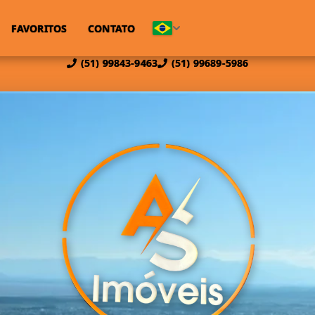
FAVORITOS
CONTATO
(51) 99843-9463
(51) 99689-5986