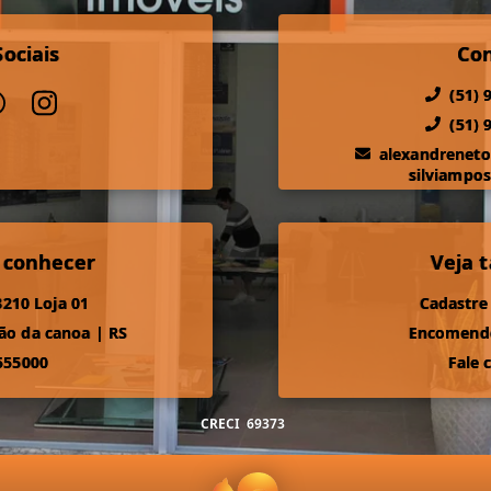
ociais
Co
(51) 
(51) 
alexandrenet
silviampo
 conhecer
Veja
210 Loja 01
Cadastre
ão da canoa
|
RS
Encomende
555000
Fale 
CRECI
69373