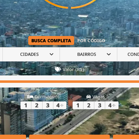
BUSCA COMPLETA
POR CÓDIGO
CIDADES
BAIRROS
CON
Valor (R$)
Dormitórios
Vagas
1
2
3
4
+
1
2
3
4
+