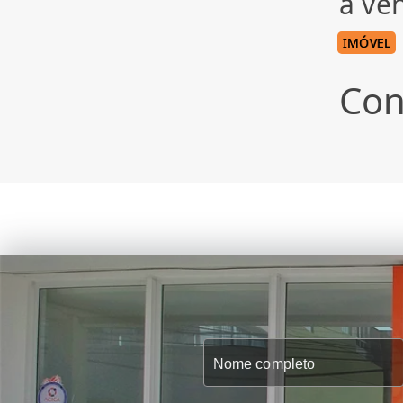
à ve
IMÓVEL
Con