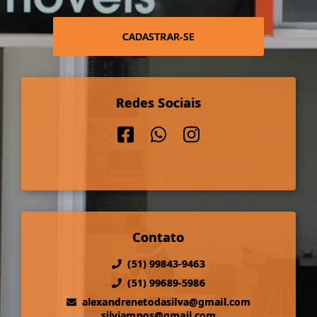
CADASTRAR-SE
Redes Sociais
Contato
(51) 99843-9463
(51) 99689-5986
alexandrenetodasilva@gmail.com
silviampos@gmail.com