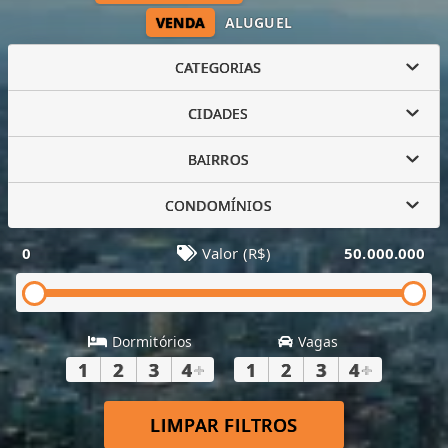
VENDA
ALUGUEL
CATEGORIAS
CIDADES
BAIRROS
CONDOMÍNIOS
0
Valor (R$)
50.000.000
Dormitórios
Vagas
1
2
3
4
+
1
2
3
4
+
LIMPAR FILTROS