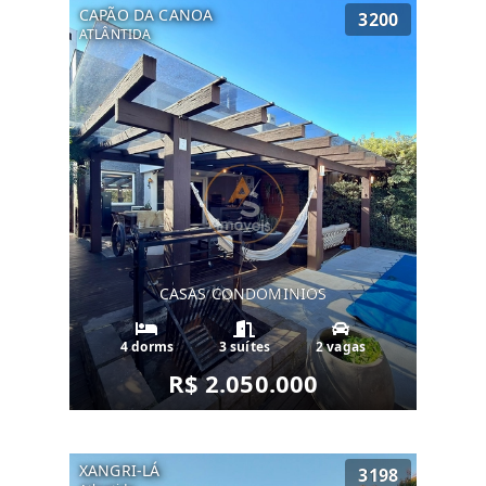
CAPÃO DA CANOA
3200
ATLÂNTIDA
CASAS CONDOMINIOS
4 dorms
3 suítes
2 vagas
R$ 2.050.000
XANGRI-LÁ
3198