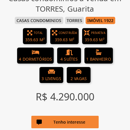
TORRES, Guarita
CASAS CONDOMINIOS
TORRES
IMÓVEL 1922
TOTAL
CONSTRUÍDA
PRIVATIVA
359.63 M²
359.63 M²
359.63 M²
4 DORMITÓRIOS
4 SUÍTES
1 BANHEIRO
3 LIVINGS
2 VAGAS
R$ 4.290.000
Tenho interesse