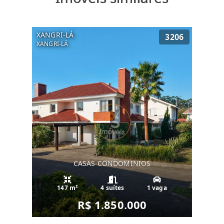
XANGRI-LÁ
3206
XANGRI-LÁ
CASAS CONDOMINIOS
147 m²
4 suítes
1 vaga
R$ 1.850.000