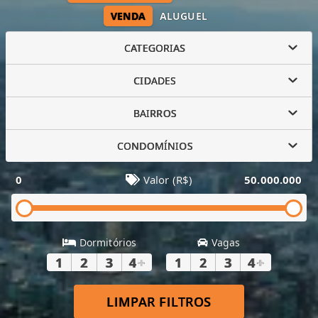
VENDA
ALUGUEL
CATEGORIAS
CIDADES
BAIRROS
CONDOMÍNIOS
0
Valor (R$)
50.000.000
Dormitórios
Vagas
1
2
3
4
+
1
2
3
4
+
LIMPAR FILTROS