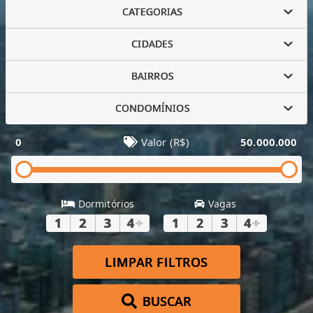
CATEGORIAS
CIDADES
BAIRROS
CONDOMÍNIOS
0
Valor (R$)
50.000.000
Dormitórios
Vagas
1
2
3
4
+
1
2
3
4
+
LIMPAR FILTROS
BUSCAR