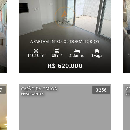
APARTAMENTOS 02 DORMITÓRIOS
143.48 m²
85 m²
2 dorms
1 vaga
1
R$ 620.000
CAPÃO DA CANOA
C
7
3256
NAVEGANTES
Z