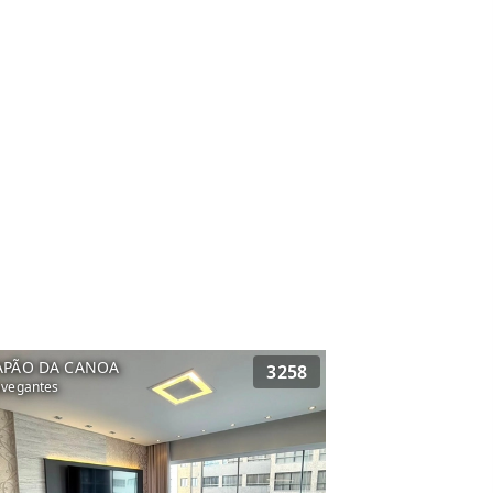
APÃO DA CANOA
3258
vegantes