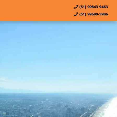
(51) 99843-9463
(51) 99689-5986