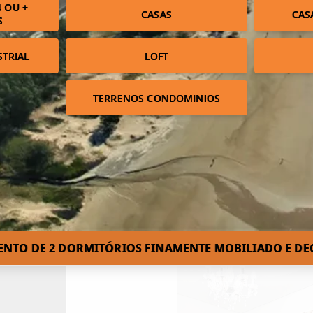
 OU +
CASAS
CAS
S
STRIAL
LOFT
TERRENOS CONDOMINIOS
NTO DE 2 DORMITÓRIOS FINAMENTE MOBILIADO E DE