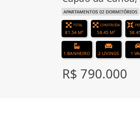
APARTAMENTOS 02 DORMITÓRIOS
TOTAL
CONSTRUÍDA
PR
81.54 M²
58.45 M²
58.4
1 BANHEIRO
2 LIVINGS
1 V
R$ 790.000