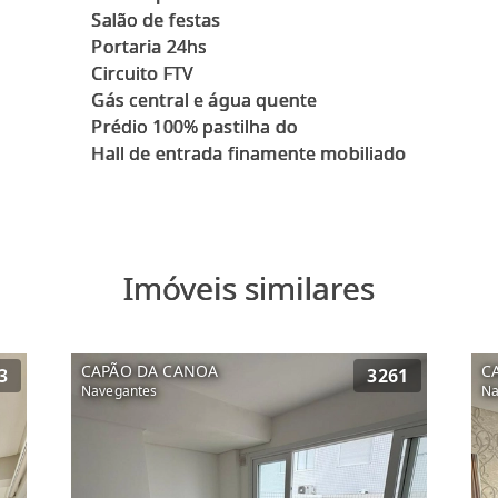
Salão de festas
Portaria 24hs
Circuito FTV
Gás central e água quente
Prédio 100% pastilha do
Imóveis similares
CAPÃO DA CANOA
C
3
3261
Navegantes
Na