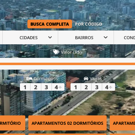
BUSCA COMPLETA
POR CÓDIGO
CIDADES
BAIRROS
CON
Valor (R$)
Dormitórios
Vagas
1
2
3
4
+
1
2
3
4
+
RMITÓRIO
APARTAMENTOS 02 DORMITÓRIOS
APARTAME