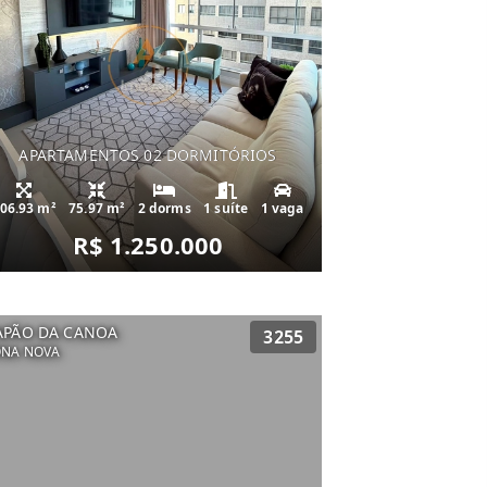
APARTAMENTOS 02 DORMITÓRIOS
06.93 m²
75.97 m²
2 dorms
1 suíte
1 vaga
R$ 1.250.000
APÃO DA CANOA
3255
ONA NOVA