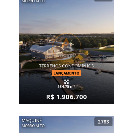
MORRO ALTO
TERRENOS CONDOMINIOS
LANÇAMENTO
534.75 m²
R$ 1.906.700
MAQUINÉ
2783
MORRO ALTO