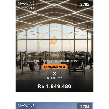
MAQUINÉ
2785
MORRO ALTO
TERRENOS CONDOMINIOS
LANÇAMENTO
618.01 m²
R$ 1.849.480
MAQUINÉ
2784