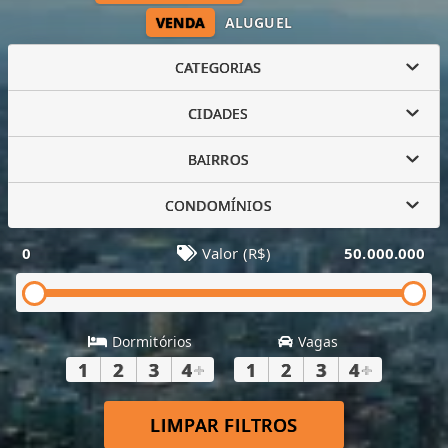
VENDA
ALUGUEL
CATEGORIAS
CIDADES
BAIRROS
CONDOMÍNIOS
0
Valor (R$)
50.000.000
Dormitórios
Vagas
1
2
3
4
+
1
2
3
4
+
LIMPAR FILTROS