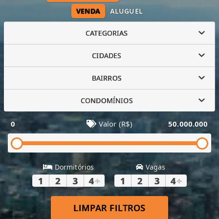
VENDA
ALUGUEL
CATEGORIAS
CIDADES
BAIRROS
CONDOMÍNIOS
0
Valor (R$)
50.000.000
Dormitórios
Vagas
1
2
3
4
+
1
2
3
4
+
LIMPAR FILTROS