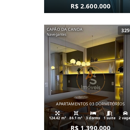
R$ 2.600.000
CAPÃO DA CANOA
325
Navegantes
APARTAMENTOS 03 DORMITÓRIOS
124.42 m²
86.1 m²
3 dorms
1 suíte
2 vag
R$ 1.390.000