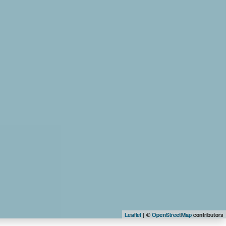
Leaflet
| ©
OpenStreetMap
contributors