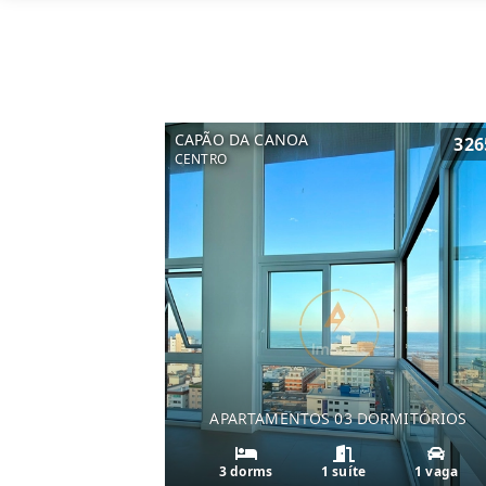
CAPÃO DA CANOA
326
CENTRO
APARTAMENTOS 03 DORMITÓRIOS
3 dorms
1 suíte
1 vaga