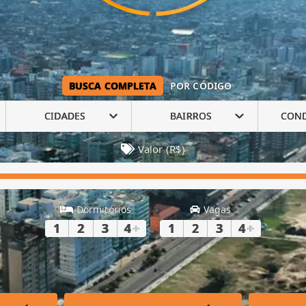
BUSCA COMPLETA
POR CÓDIGO
CIDADES
BAIRROS
CON
Valor (R$)
Dormitórios
Vagas
1
2
3
4
+
1
2
3
4
+