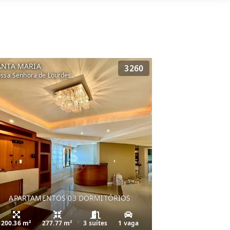
ANTA MARIA
3260
ssa Senhora de Lourdes
APARTAMENTOS 03 DORMITÓRIOS
200.36 m²
277.77 m²
3 suítes
1 vaga