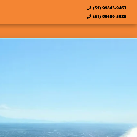
(51) 99843-9463
(51) 99689-5986