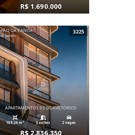
R$ 1.690.000
APÃO DA CANOA
3225
vegantes
APARTAMENTOS 03 DORMITÓRIOS
188.24 m²
3 suítes
2 vagas
R$ 2.836.350