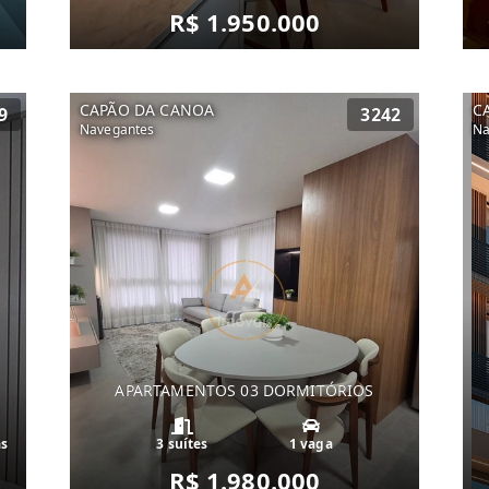
R$ 1.950.000
CAPÃO DA CANOA
C
9
3242
Navegantes
Na
APARTAMENTOS 03 DORMITÓRIOS
as
3 suítes
1 vaga
R$ 1.980.000