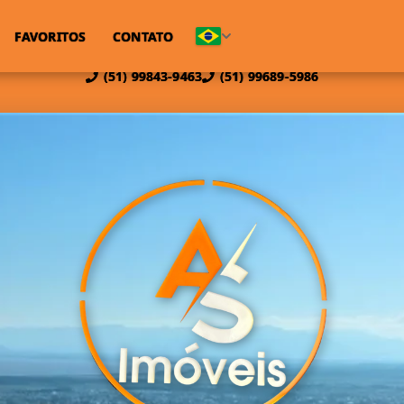
FAVORITOS
CONTATO
(51) 99843-9463
(51) 99689-5986