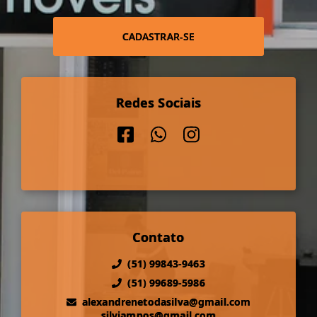
CADASTRAR-SE
Redes Sociais
Contato
(51) 99843-9463
(51) 99689-5986
alexandrenetodasilva@gmail.com
silviampos@gmail.com