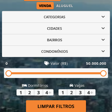
VENDA
ALUGUEL
CATEGORIAS
CIDADES
BAIRROS
CONDOMÍNIOS
0
Valor (R$)
50.000.000
Dormitórios
Vagas
1
2
3
4
+
1
2
3
4
+
LIMPAR FILTROS