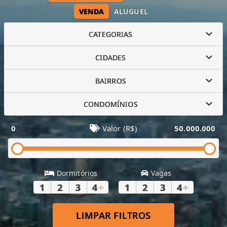
VENDA
ALUGUEL
CATEGORIAS
CIDADES
BAIRROS
CONDOMÍNIOS
0
Valor (R$)
50.000.000
Dormitórios
Vagas
1
2
3
4
+
1
2
3
4
+
LIMPAR FILTROS