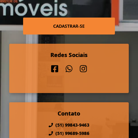
CADASTRAR-SE
Redes Sociais
Contato
(51) 99843-9463
(51) 99689-5986