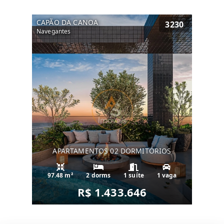
CAPÃO DA CANOA
3230
Navegantes
APARTAMENTOS 02 DORMITÓRIOS
97.48 m²
2 dorms
1 suíte
1 vaga
R$ 1.433.646