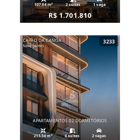
107.94 m²
2 suítes
1 vaga
R$ 1.701.810
CAPÃO DA CANOA
3233
Navegantes
APARTAMENTOS 02 DORMITÓRIOS
215.54 m²
4 suítes
2 vagas