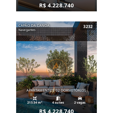
R$ 4.228.740
CAPÃO DA CANOA
3232
Navegantes
APARTAMENTOS 02 DORMITÓRIOS
215.54 m²
4 suítes
2 vagas
R$ 4.228.740