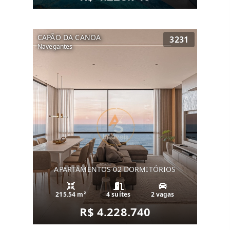
CAPÃO DA CANOA
3231
Navegantes
APARTAMENTOS 02 DORMITÓRIOS
215.54 m²
4 suítes
2 vagas
R$ 4.228.740