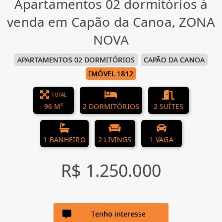
Apartamentos 02 dormitórios à
venda em Capão da Canoa, ZONA
NOVA
APARTAMENTOS 02 DORMITÓRIOS
CAPÃO DA CANOA
IMÓVEL 1812
TOTAL
96 M²
2 DORMITÓRIOS
2 SUÍTES
1 BANHEIRO
2 LIVINGS
1 VAGA
R$ 1.250.000
Tenho interesse