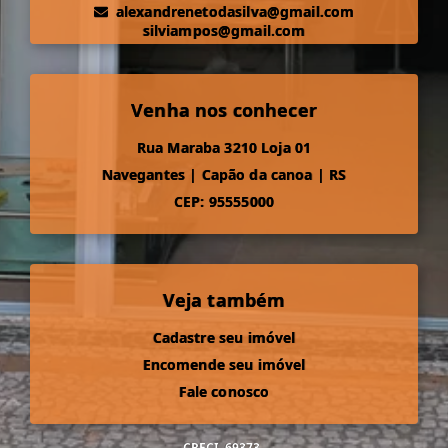
alexandrenetodasilva@gmail.com
silviampos@gmail.com
Venha nos conhecer
Rua Maraba 3210 Loja 01
Navegantes
|
Capão da canoa
|
RS
CEP: 95555000
Veja também
Cadastre seu imóvel
Encomende seu imóvel
Fale conosco
CRECI
69373