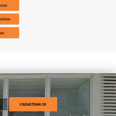
esse
oritos
har
CADASTRAR-SE