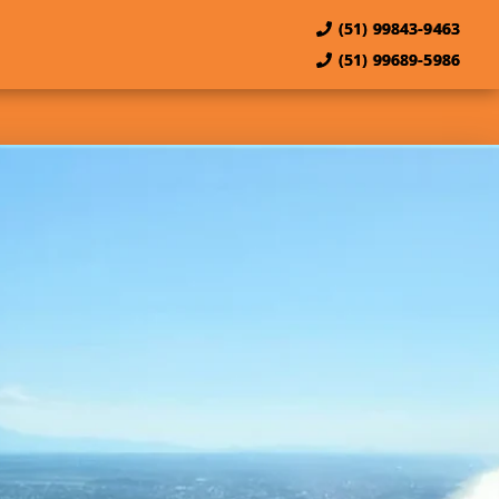
(51) 99843-9463
(51) 99689-5986