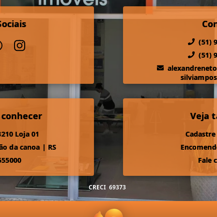
ociais
Co
(51) 
(51) 
alexandrenet
silviampo
 conhecer
Veja
210 Loja 01
Cadastre
ão da canoa
|
RS
Encomende
555000
Fale 
CRECI
69373