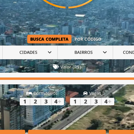
BUSCA COMPLETA
POR CÓDIGO
CIDADES
BAIRROS
CON
Valor (R$)
Dormitórios
Vagas
1
2
3
4
+
1
2
3
4
+