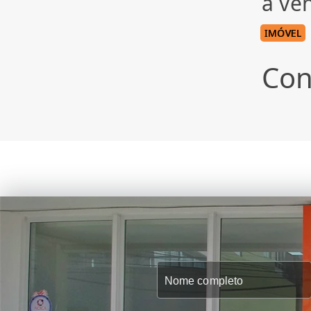
à ve
IMÓVEL
Con