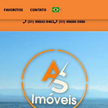
FAVORITOS
CONTATO
(51) 99843-9463
(51) 99689-5986