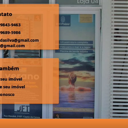
ntato
99843-9463
99689-5986
odasilva@gmail.com
s@gmail.com
 também
 seu imóvel
 seu imóvel
conosco