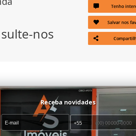
nda
Tenho inter
Salvar nos fav
sulte-nos
Compartil
Receba novidades