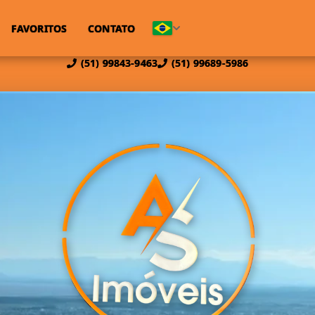
FAVORITOS
CONTATO
(51) 99843-9463
(51) 99689-5986