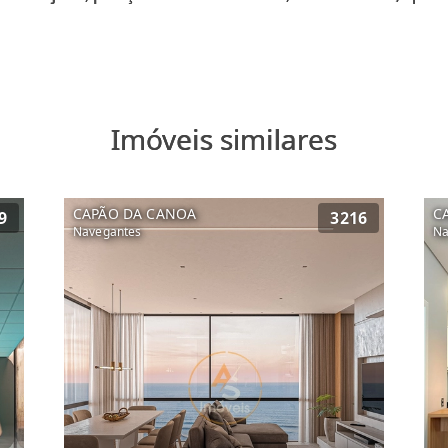
Imóveis similares
CAPÃO DA CANOA
C
9
3216
Navegantes
Na