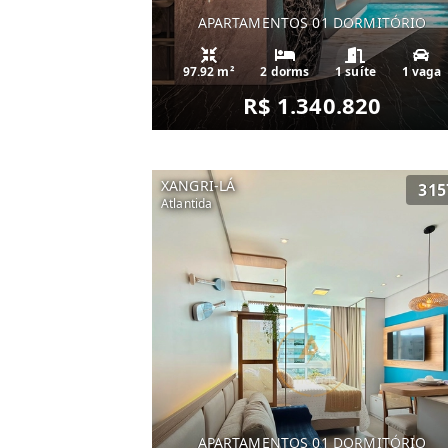
APARTAMENTOS 01 DORMITÓRIO
97.92 m²
2 dorms
1 suíte
1 vaga
R$ 1.340.820
XANGRI-LÁ
315
Atlantida
APARTAMENTOS 01 DORMITÓRIO