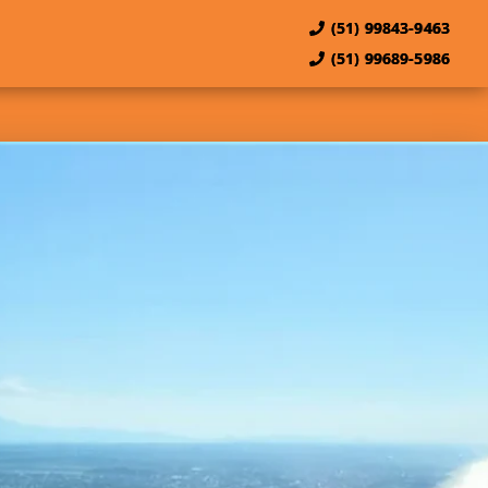
(51) 99843-9463
(51) 99689-5986