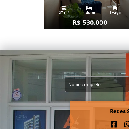
27 m²
1 dorm
1 vaga
R$ 530.000
Redes S