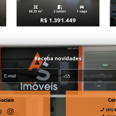
68.25 m²
2 suítes
1 vaga
R$ 1.391.449
Receba novidades
ociais
Co
(51) 