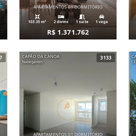
APARTAMENTOS 01 DORMITÓRIO
103.35 m²
2 dorms
1 suíte
1 vaga
R$ 1.371.762
CAPÃO DA CANOA
C
7
3133
Navegantes
C
APARTAMENTOS 01 DORMITÓRIO