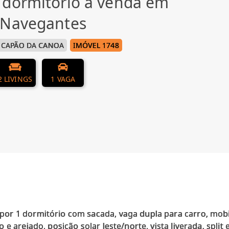
 dormitório à venda em
 Navegantes
CAPÃO DA CANOA
IMÓVEL 1748
2 LIVINGS
1 VAGA
r 1 dormitório com sacada, vaga dupla para carro, mobil
e arejado, posição solar leste/norte, vista liverada, split e