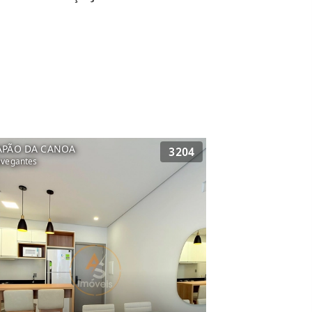
APÃO DA CANOA
3204
vegantes