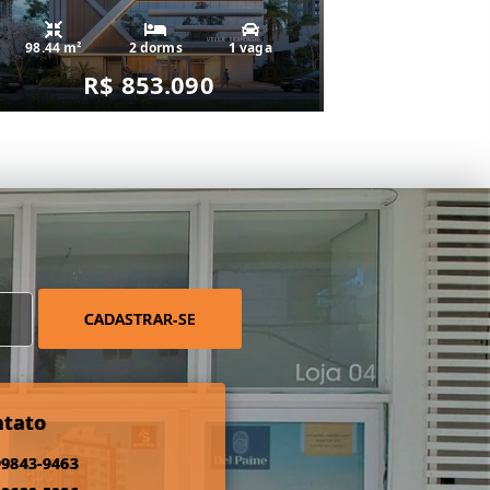
98.44 m²
2 dorms
1 vaga
R$ 853.090
CADASTRAR-SE
ntato
99843-9463