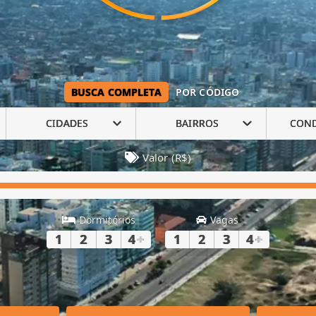
BUSCA COMPLETA
POR CÓDIGO
CIDADES
BAIRROS
CON
Valor (R$)
Dormitórios
Vagas
1
2
3
4
+
1
2
3
4
+