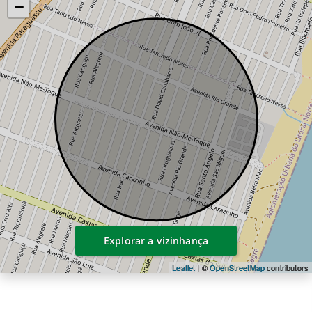
−
Explorar a vizinhança
Leaflet
| ©
OpenStreetMap
contributors