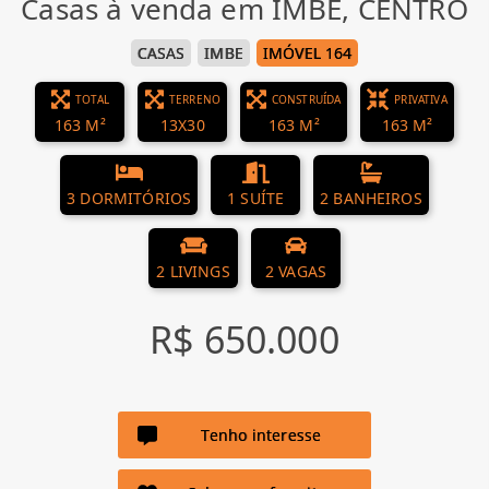
Casas à venda em IMBE, CENTRO
CASAS
IMBE
IMÓVEL 164
TOTAL
TERRENO
CONSTRUÍDA
PRIVATIVA
163 M²
13X30
163 M²
163 M²
3 DORMITÓRIOS
1 SUÍTE
2 BANHEIROS
2 LIVINGS
2 VAGAS
R$ 650.000
Tenho interesse