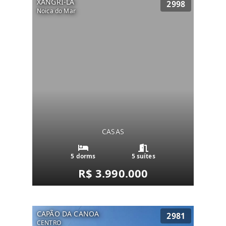
XANGRI-LÁ
2998
Noica do Mar
CASAS
5 dorms
5 suítes
R$ 3.990.000
CAPÃO DA CANOA
2981
CENTRO