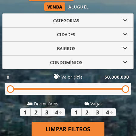
VENDA
ALUGUEL
CATEGORIAS
CIDADES
BAIRROS
CONDOMÍNIOS
0
Valor (R$)
50.000.000
Dormitórios
Vagas
1
2
3
4
+
1
2
3
4
+
LIMPAR FILTROS