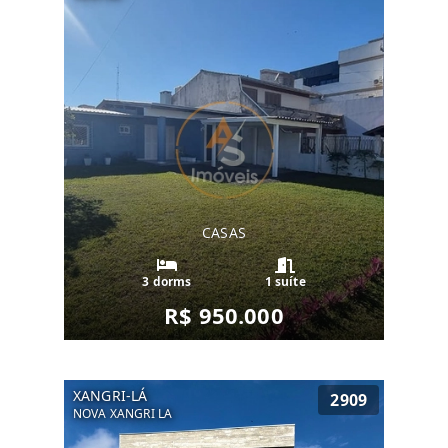
CASAS
3 dorms
1 suíte
R$ 950.000
XANGRI-LÁ
2909
NOVA XANGRI LA