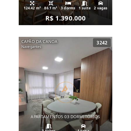
124.42 m²
86.1 m²
3 dorms
1 suíte
2 vagas
R$ 1.390.000
CAPÃO DA CANOA
3242
Navegantes
APARTAMENTOS 03 DORMITÓRIOS
3 suítes
1 vaga