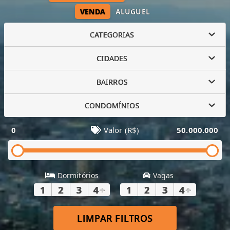
VENDA
ALUGUEL
CATEGORIAS
CIDADES
BAIRROS
CONDOMÍNIOS
0
Valor (R$)
50.000.000
Dormitórios
Vagas
1
2
3
4
+
1
2
3
4
+
LIMPAR FILTROS