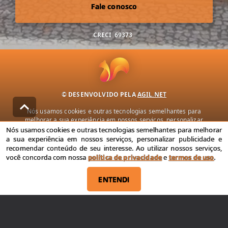
Fale conosco
CRECI
69373
© DESENVOLVIDO PELA
AGIL.NET
Nós usamos cookies e outras tecnologias semelhantes para
melhorar a sua experiência em nossos serviços, personalizar
publicidade e recomendar conteúdo de seu interesse. Ao utilizar
Nós usamos cookies e outras tecnologias semelhantes para melhorar
nossos serviços, você concorda com nossa política de privacidade e
a sua experiência em nossos serviços, personalizar publicidade e
termos de uso.
recomendar conteúdo de seu interesse. Ao utilizar nossos serviços,
você concorda com nossa
política de privacidade
e
termos de uso
.
Política de Privacidade
Termos de uso
ENTENDI