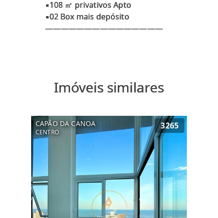
▪️108 ㎡ privativos Apto
▪️02 Box mais depósito
Imóveis similares
CAPÃO DA CANOA
3265
CENTRO