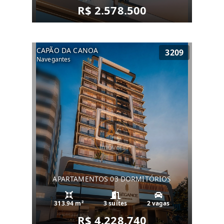
R$ 2.578.500
CAPÃO DA CANOA
3209
Navegantes
APARTAMENTOS 03 DORMITÓRIOS
313.94 m²
3 suítes
2 vagas
R$ 4.228.740