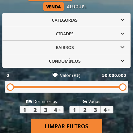
VENDA
ALUGUEL
CATEGORIAS
CIDADES
BAIRROS
CONDOMÍNIOS
0
Valor (R$)
50.000.000
Dormitórios
Vagas
1
2
3
4
+
1
2
3
4
+
LIMPAR FILTROS