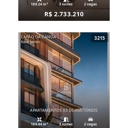
188.24 m²
3 suítes
2 vagas
R$ 2.733.210
CAPÃO DA CANOA
3215
Navegantes
APARTAMENTOS 03 DORMITÓRIOS
189.44 m²
3 suítes
2 vagas