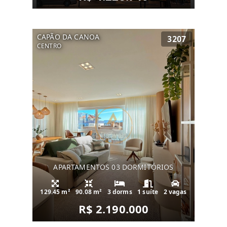
CAPÃO DA CANOA
3207
CENTRO
APARTAMENTOS 03 DORMITÓRIOS
129.45 m²
90.08 m²
3 dorms
1 suíte
2 vagas
R$ 2.190.000