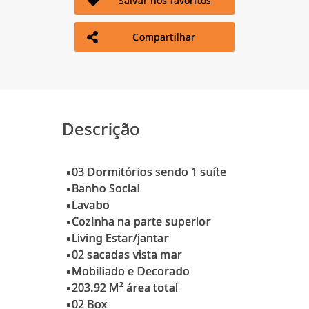
Salvar nos favoritos
Compartilhar
Descrição
▪️03 Dormitórios sendo 1 suíte
▪️Banho Social
▪️Lavabo
▪️Cozinha na parte superior
▪️Living Estar/jantar
▪️02 sacadas vista mar
▪️Mobiliado e Decorado
▪️203.92 M² área total
▪️02 Box