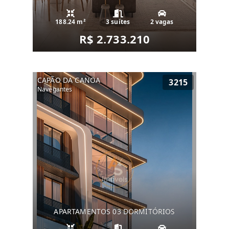
188.24 m²
3 suítes
2 vagas
R$ 2.733.210
CAPÃO DA CANOA
3215
Navegantes
APARTAMENTOS 03 DORMITÓRIOS