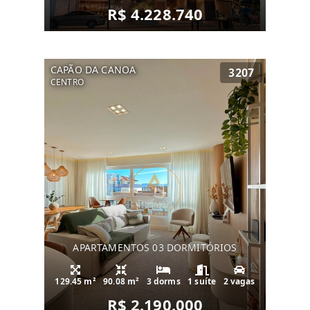
R$ 4.228.740
CAPÃO DA CANOA
3207
CENTRO
APARTAMENTOS 03 DORMITÓRIOS
129.45 m²
90.08 m²
3 dorms
1 suíte
2 vagas
R$ 2.190.000