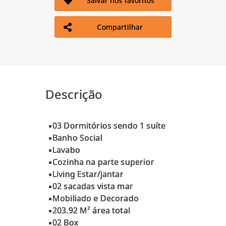
Salvar nos favoritos
Compartilhar
Descrição
▪️03 Dormitórios sendo 1 suíte
▪️Banho Social
▪️Lavabo
▪️Cozinha na parte superior
▪️Living Estar/jantar
▪️02 sacadas vista mar
▪️Mobiliado e Decorado
▪️203.92 M² área total
▪️02 Box