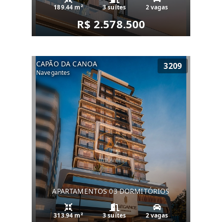
189.44 m²
3 suítes
2 vagas
R$ 2.578.500
CAPÃO DA CANOA
3209
Navegantes
APARTAMENTOS 03 DORMITÓRIOS
313.94 m²
3 suítes
2 vagas