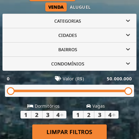
VENDA
ALUGUEL
CATEGORIAS
CIDADES
BAIRROS
CONDOMÍNIOS
0
Valor (R$)
50.000.000
Dormitórios
Vagas
1
2
3
4
+
1
2
3
4
+
LIMPAR FILTROS