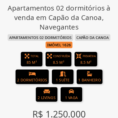
Apartamentos 02 dormitórios à
venda em Capão da Canoa,
Navegantes
APARTAMENTOS 02 DORMITÓRIOS
CAPÃO DA CANOA
IMÓVEL 1626
TOTAL
CONSTRUÍDA
PRIVATIVA
85 M²
8.5 M²
8.5 M²
2 DORMITÓRIOS
1 SUÍTE
1 BANHEIRO
2 LIVINGS
1 VAGA
R$ 1.250.000