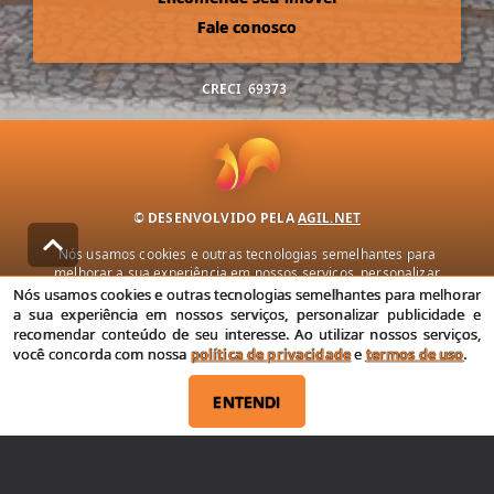
Fale conosco
CRECI
69373
© DESENVOLVIDO PELA
AGIL.NET
Nós usamos cookies e outras tecnologias semelhantes para
melhorar a sua experiência em nossos serviços, personalizar
publicidade e recomendar conteúdo de seu interesse. Ao utilizar
Nós usamos cookies e outras tecnologias semelhantes para melhorar
nossos serviços, você concorda com nossa política de privacidade e
a sua experiência em nossos serviços, personalizar publicidade e
termos de uso.
recomendar conteúdo de seu interesse. Ao utilizar nossos serviços,
você concorda com nossa
política de privacidade
e
termos de uso
.
Política de Privacidade
Termos de uso
ENTENDI