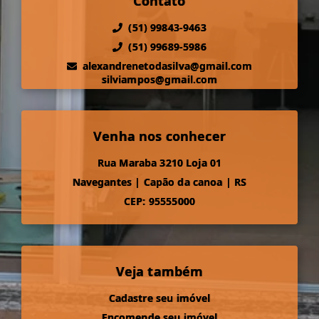
Contato
(51) 99843-9463
(51) 99689-5986
alexandrenetodasilva@gmail.com
silviampos@gmail.com
Venha nos conhecer
Rua Maraba 3210 Loja 01
Navegantes
|
Capão da canoa
|
RS
CEP: 95555000
Veja também
Cadastre seu imóvel
Encomende seu imóvel