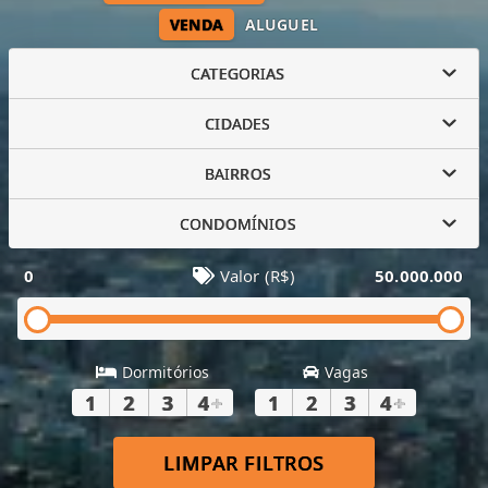
VENDA
ALUGUEL
CATEGORIAS
CIDADES
BAIRROS
CONDOMÍNIOS
0
Valor (R$)
50.000.000
Dormitórios
Vagas
1
2
3
4
+
1
2
3
4
+
LIMPAR FILTROS