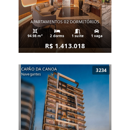
APARTAMENTOS 02 DORMITÓRIOS
94.98 m²
2 dorms
1 suíte
1 vaga
R$ 1.413.018
CAPÃO DA CANOA
3234
Navegantes