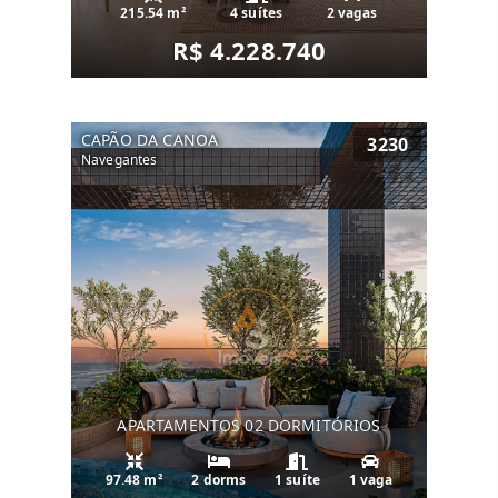
215.54 m²
4 suítes
2 vagas
R$ 4.228.740
CAPÃO DA CANOA
3230
Navegantes
APARTAMENTOS 02 DORMITÓRIOS
97.48 m²
2 dorms
1 suíte
1 vaga