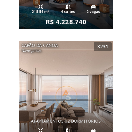
215.54 m²
4 suítes
2 vagas
R$ 4.228.740
CAPÃO DA CANOA
3231
Navegantes
APARTAMENTOS 02 DORMITÓRIOS