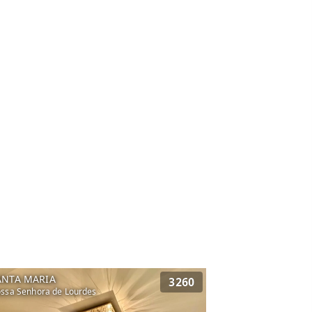
ANTA MARIA
3260
ssa Senhora de Lourdes