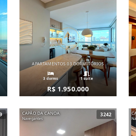
APARTAMENTOS 03 DORMITÓRIOS
3 dorms
1 suíte
R$ 1.950.000
CAPÃO DA CANOA
C
9
3242
Navegantes
Na