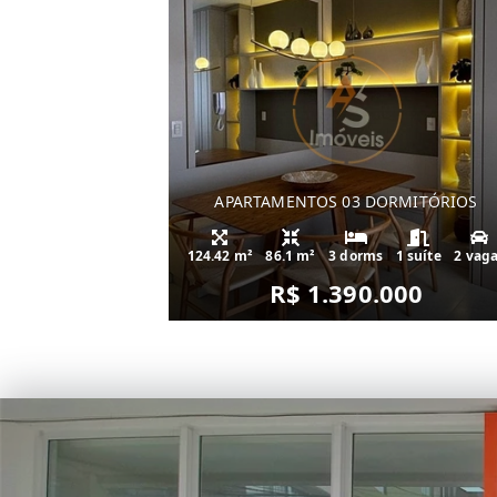
APARTAMENTOS 03 DORMITÓRIOS
124.42 m²
86.1 m²
3 dorms
1 suíte
2 vag
R$ 1.390.000