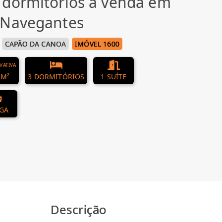
 dormitórios à venda em
 Navegantes
CAPÃO DA CANOA
IMÓVEL 1600
IVATIVA
 M²
3 DORMITÓRIOS
1 SUÍTE
AGA
Descrição