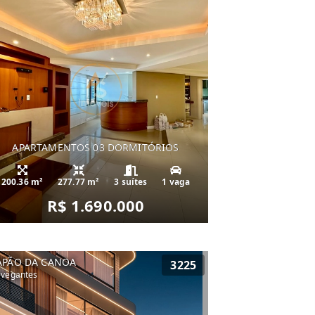
APARTAMENTOS 03 DORMITÓRIOS
200.36 m²
277.77 m²
3 suítes
1 vaga
R$ 1.690.000
APÃO DA CANOA
3225
vegantes