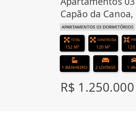
Apartamentos 03
Capão da Canoa,
APARTAMENTOS 03 DORMITÓRIOS
TOTAL
CONSTRUÍDA
PR
152 M²
120 M²
120
1 BANHEIRO
2 LIVINGS
1 V
R$ 1.250.000