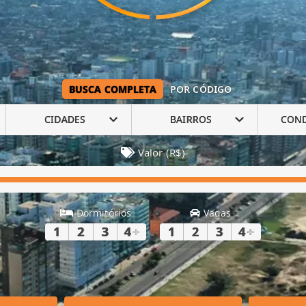
BUSCA COMPLETA
POR CÓDIGO
CIDADES
BAIRROS
CON
Valor (R$)
Dormitórios
Vagas
1
2
3
4
+
1
2
3
4
+