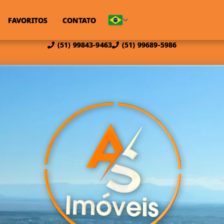
FAVORITOS
CONTATO
(51) 99843-9463
(51) 99689-5986