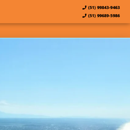
(51) 99843-9463
(51) 99689-5986