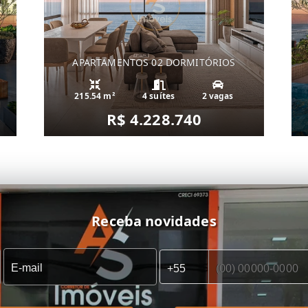
APARTAMENTOS 02 DORMITÓRIOS
215.54 m²
4 suítes
2 vagas
R$ 4.228.740
Receba novidades