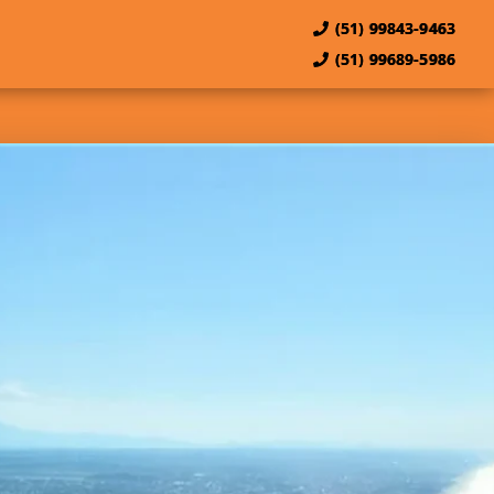
(51) 99843-9463
(51) 99689-5986