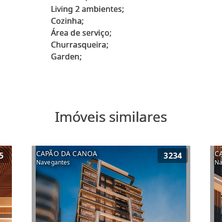
Living 2 ambientes;
Cozinha;
Área de serviço;
Churrasqueira;
Imóveis similares
CAPÃO DA CANOA
C
5
3234
Navegantes
Na