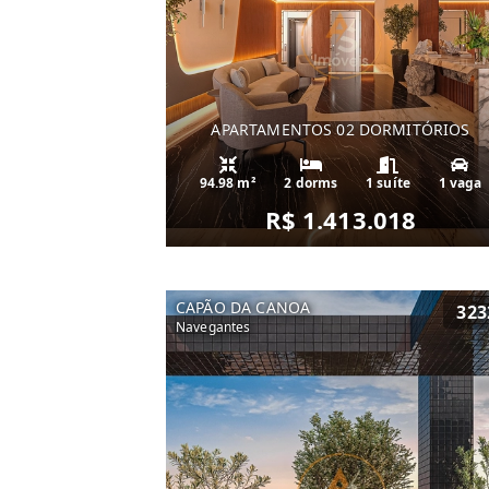
APARTAMENTOS 02 DORMITÓRIOS
94.98 m²
2 dorms
1 suíte
1 vaga
R$ 1.413.018
CAPÃO DA CANOA
323
Navegantes