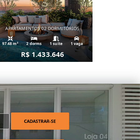
APARTAMENTOS 02 DORMITÓRIOS
97.48 m²
2 dorms
1 suíte
1 vaga
R$ 1.433.646
CADASTRAR-SE