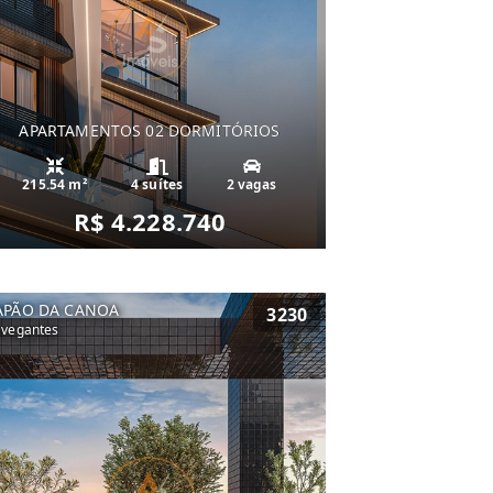
APARTAMENTOS 02 DORMITÓRIOS
215.54 m²
4 suítes
2 vagas
R$ 4.228.740
APÃO DA CANOA
3230
vegantes