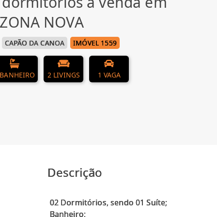
 dormitórios à venda em
, ZONA NOVA
CAPÃO DA CANOA
IMÓVEL 1559
 BANHEIRO
2 LIVINGS
1 VAGA
Descrição
02 Dormitórios, sendo 01 Suíte;
Banheiro;