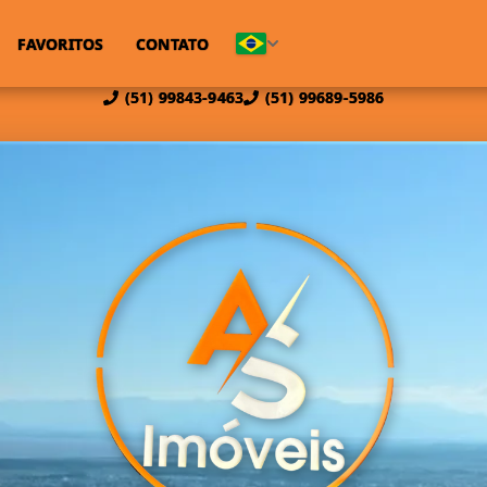
FAVORITOS
CONTATO
(51) 99843-9463
(51) 99689-5986