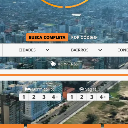
BUSCA COMPLETA
POR CÓDIGO
CIDADES
BAIRROS
CON
Valor (R$)
Dormitórios
Vagas
1
2
3
4
+
1
2
3
4
+