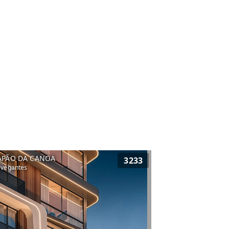
APÃO DA CANOA
3233
vegantes