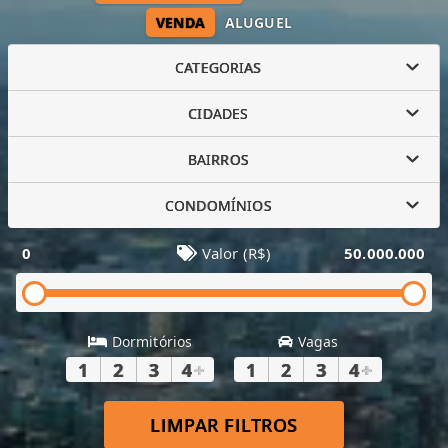
VENDA
ALUGUEL
CATEGORIAS
CIDADES
BAIRROS
CONDOMÍNIOS
0
Valor (R$)
50.000.000
Dormitórios
Vagas
1
2
3
4
+
1
2
3
4
+
LIMPAR FILTROS