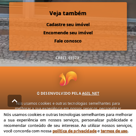
Veja também
Cadastre seu imóvel
Encomende seu imóvel
Fale conosco
CRECI
69373
© DESENVOLVIDO PELA
AGIL.NET
Nós usamos cookies e outras tecnologias semelhantes para
melhorar a sua experiência em nossos serviços, personalizar
publicidade e recomendar conteúdo de seu interesse. Ao utilizar
Nós usamos cookies e outras tecnologias semelhantes para melhorar
nossos serviços, você concorda com nossa política de privacidade e
a sua experiência em nossos serviços, personalizar publicidade e
termos de uso.
recomendar conteúdo de seu interesse. Ao utilizar nossos serviços,
você concorda com nossa
política de privacidade
e
termos de uso
.
Política de Privacidade
Termos de uso