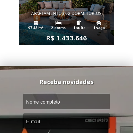
APARTAMENTOS 02 DORMITÓRIOS
97.48 m²
2 dorms
1 suíte
1 vaga
R$ 1.433.646
Receba novidades