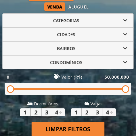
VENDA
ALUGUEL
CATEGORIAS
CIDADES
BAIRROS
CONDOMÍNIOS
0
Valor (R$)
50.000.000
Dormitórios
Vagas
1
2
3
4
+
1
2
3
4
+
LIMPAR FILTROS