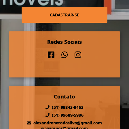
CADASTRAR-SE
Redes Sociais
Contato
(51) 99843-9463
(51) 99689-5986
alexandrenetodasilva@gmail.com
silviampos@gmail.com