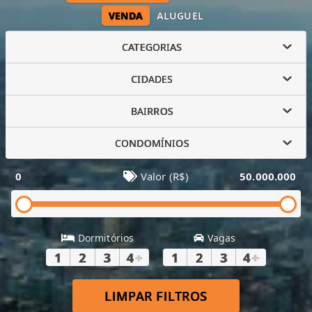
VENDA
ALUGUEL
CATEGORIAS
CIDADES
BAIRROS
CONDOMÍNIOS
0
Valor (R$)
50.000.000
Dormitórios
Vagas
1
2
3
4
+
1
2
3
4
+
LIMPAR FILTROS