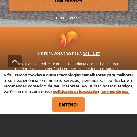
Fale conosco
CRECI
69373
© DESENVOLVIDO PELA
AGIL.NET
Nós usamos cookies e outras tecnologias semelhantes para
melhorar a sua experiência em nossos serviços, personalizar
publicidade e recomendar conteúdo de seu interesse. Ao utilizar
Nós usamos cookies e outras tecnologias semelhantes para melhorar
nossos serviços, você concorda com nossa política de privacidade e
a sua experiência em nossos serviços, personalizar publicidade e
termos de uso.
recomendar conteúdo de seu interesse. Ao utilizar nossos serviços,
você concorda com nossa
política de privacidade
e
termos de uso
.
Política de Privacidade
Termos de uso
ENTENDI