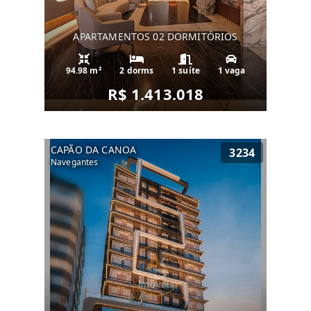
APARTAMENTOS 02 DORMITÓRIOS
94.98 m²
2 dorms
1 suíte
1 vaga
R$ 1.413.018
CAPÃO DA CANOA
3234
Navegantes