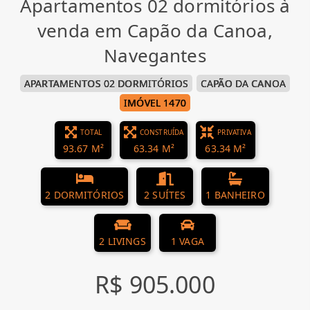
Apartamentos 02 dormitórios à
venda em Capão da Canoa,
Navegantes
APARTAMENTOS 02 DORMITÓRIOS
CAPÃO DA CANOA
IMÓVEL 1470
TOTAL
CONSTRUÍDA
PRIVATIVA
93.67 M²
63.34 M²
63.34 M²
2 DORMITÓRIOS
2 SUÍTES
1 BANHEIRO
2 LIVINGS
1 VAGA
R$ 905.000