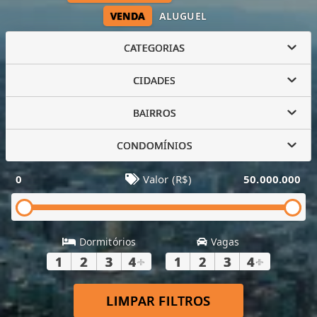
VENDA
ALUGUEL
CATEGORIAS
CIDADES
BAIRROS
CONDOMÍNIOS
0
Valor (R$)
50.000.000
Dormitórios
Vagas
1
2
3
4
+
1
2
3
4
+
LIMPAR FILTROS