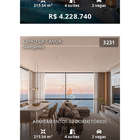
215.54 m²
4 suítes
2 vagas
R$ 4.228.740
CAPÃO DA CANOA
3231
Navegantes
APARTAMENTOS 02 DORMITÓRIOS
215.54 m²
4 suítes
2 vagas