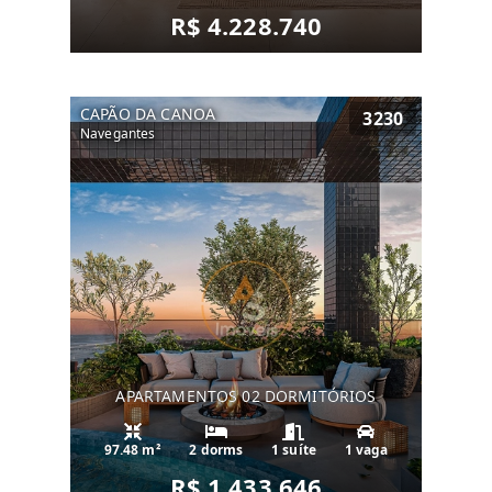
R$ 4.228.740
CAPÃO DA CANOA
3230
Navegantes
APARTAMENTOS 02 DORMITÓRIOS
97.48 m²
2 dorms
1 suíte
1 vaga
R$ 1.433.646