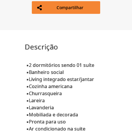
Compartilhar
Descrição
▪️2 dormitórios sendo 01 suíte
▪️Banheiro social
▪️Living integrado estar/jantar
▪️Cozinha americana
▪️Churrasqueira
▪️Lareira
▪️Lavanderia
▪️Mobiliada e decorada
▪️Pronta para uso
▪️Ar condicionado na suite