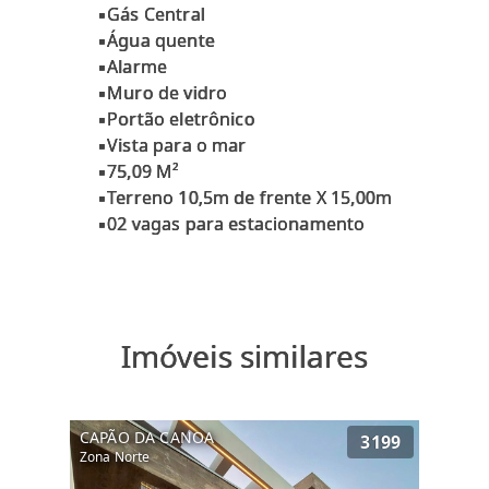
▪️Gás Central
▪️Água quente
▪️Alarme
▪️Muro de vidro
▪️Portão eletrônico
▪️Vista para o mar
▪️75,09 M²
▪️Terreno 10,5m de frente X 15,00m
Imóveis similares
CAPÃO DA CANOA
3199
Zona Norte