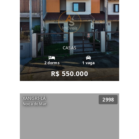
CASAS
2 dorms
1 vaga
R$ 550.000
XANGRI-LÁ
2998
Noica do Mar