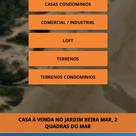
CASAS CONDOMINIOS
COMERCIAL / INDUSTRIAL
LOFT
TERRENOS
TERRENOS CONDOMINIOS
CASA À VENDA NO JARDIM BEIRA MAR, 2
QUADRAS DO MAR