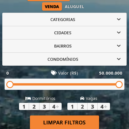
VENDA
ALUGUEL
CATEGORIAS
CIDADES
BAIRROS
CONDOMÍNIOS
0
Valor (R$)
50.000.000
Dormitórios
Vagas
1
2
3
4
+
1
2
3
4
+
LIMPAR FILTROS