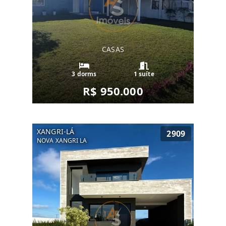
CASAS
3 dorms
1 suíte
R$ 950.000
XANGRI-LÁ
2909
NOVA XANGRI LA