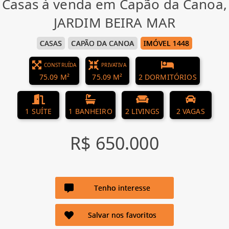
Casas à venda em Capão da Canoa,
JARDIM BEIRA MAR
CASAS
CAPÃO DA CANOA
IMÓVEL 1448
CONSTRUÍDA
PRIVATIVA
75.09 M²
75.09 M²
2 DORMITÓRIOS
1 SUÍTE
1 BANHEIRO
2 LIVINGS
2 VAGAS
R$ 650.000
Tenho interesse
Salvar nos favoritos