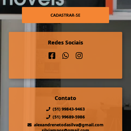
CADASTRAR-SE
Redes Sociais
Contato
(51) 99843-9463
(51) 99689-5986
alexandrenetodasilva@gmail.com
silviampos@gmail.com