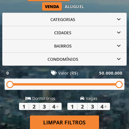
VENDA
ALUGUEL
CATEGORIAS
CIDADES
BAIRROS
CONDOMÍNIOS
0
Valor (R$)
50.000.000
Dormitórios
Vagas
1
2
3
4
+
1
2
3
4
+
LIMPAR FILTROS