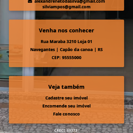
alexandrenetodasilva@gmail.com
silviampos@gmail.com
Venha nos conhecer
Rua Maraba 3210 Loja 01
Navegantes
|
Capão da canoa
|
RS
CEP: 95555000
Veja também
Cadastre seu imóvel
Encomende seu imóvel
Fale conosco
CRECI
69373