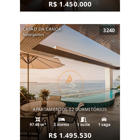
R$ 1.450.000
CAPÃO DA CANOA
3240
Navegantes
APARTAMENTOS 02 DORMITÓRIOS
97.48 m²
2 dorms
1 suíte
1 vaga
R$ 1.495.530