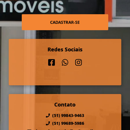
CADASTRAR-SE
Redes Sociais
Contato
(51) 99843-9463
(51) 99689-5986