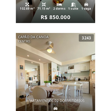
102.69 m²
71.15 m²
2 dorms
1 suíte
1 vaga
R$ 850.000
CAPÃO DA CANOA
3243
CENTRO
APARTAMENTOS 02 DORMITÓRIOS