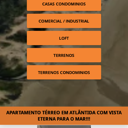
CASAS CONDOMINIOS
COMERCIAL / INDUSTRIAL
LOFT
TERRENOS
TERRENOS CONDOMINIOS
APARTAMENTO TÉRREO EM ATLÂNTIDA COM VISTA
ETERNA PARA O MAR!!!