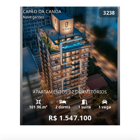
CAPÃO DA CANOA
3238
Navegantes
APARTAMENTOS 02 DORMITÓRIOS
101.96 m²
2 dorms
1 suíte
1 vaga
R$ 1.547.100