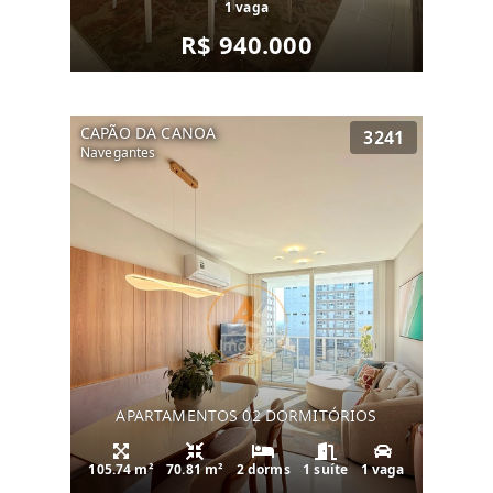
1 vaga
R$ 940.000
CAPÃO DA CANOA
3241
Navegantes
APARTAMENTOS 02 DORMITÓRIOS
105.74 m²
70.81 m²
2 dorms
1 suíte
1 vaga