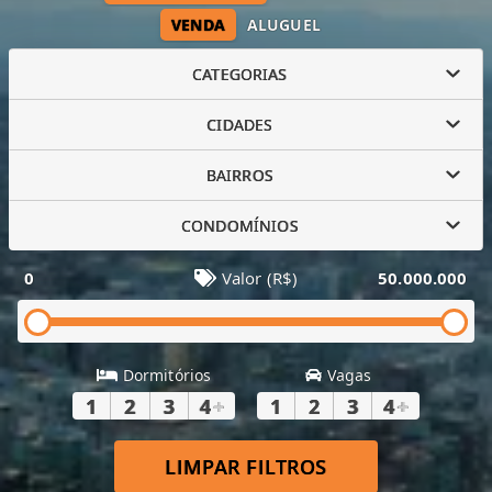
VENDA
ALUGUEL
CATEGORIAS
CIDADES
BAIRROS
CONDOMÍNIOS
0
Valor (R$)
50.000.000
Dormitórios
Vagas
1
2
3
4
+
1
2
3
4
+
LIMPAR FILTROS