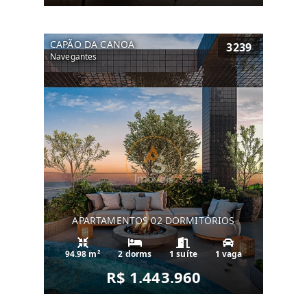
CAPÃO DA CANOA
3239
Navegantes
APARTAMENTOS 02 DORMITÓRIOS
94.98 m²
2 dorms
1 suíte
1 vaga
R$ 1.443.960