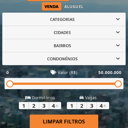
VENDA
ALUGUEL
CATEGORIAS
CIDADES
BAIRROS
CONDOMÍNIOS
0
Valor (R$)
50.000.000
Dormitórios
Vagas
1
2
3
4
+
1
2
3
4
+
LIMPAR FILTROS