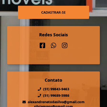
CADASTRAR-SE
Redes Sociais
Contato
(51) 99843-9463
(51) 99689-5986
alexandrenetodasilva@gmail.com
silviampos@gmail.com