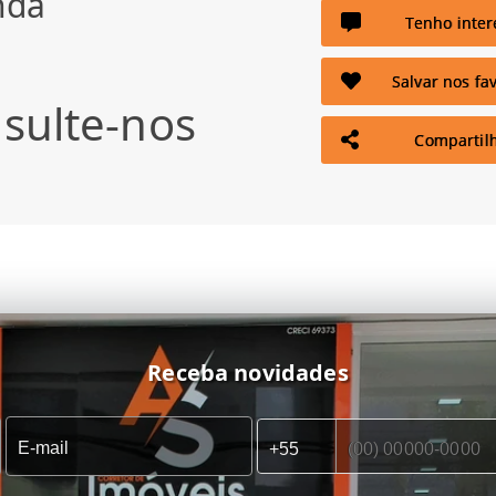
nda
Tenho inter
Salvar nos fav
sulte-nos
Compartil
Receba novidades