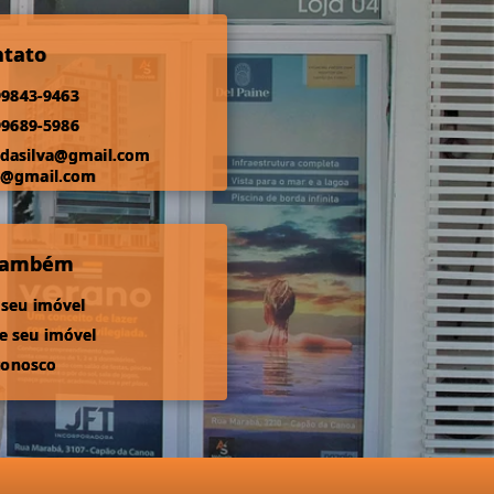
ntato
99843-9463
99689-5986
odasilva@gmail.com
s@gmail.com
 também
 seu imóvel
 seu imóvel
conosco