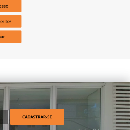
esse
oritos
har
CADASTRAR-SE