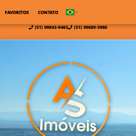
FAVORITOS
CONTATO
(51) 99843-9463
(51) 99689-5986