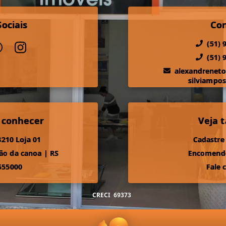
ociais
Co
(51) 
(51) 
alexandrenet
silviampo
 conhecer
Veja
210 Loja 01
Cadastre
ão da canoa
|
RS
Encomende
555000
Fale 
CRECI
69373