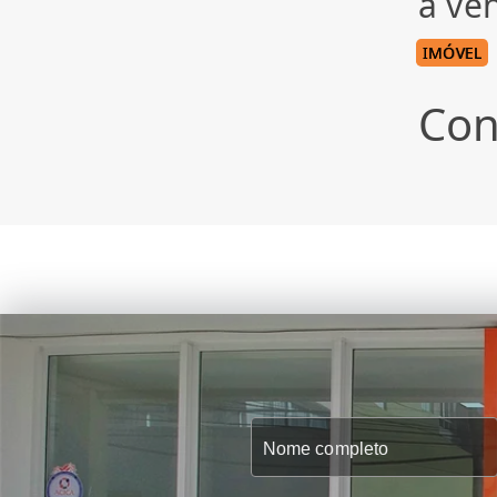
à ve
IMÓVEL
Con