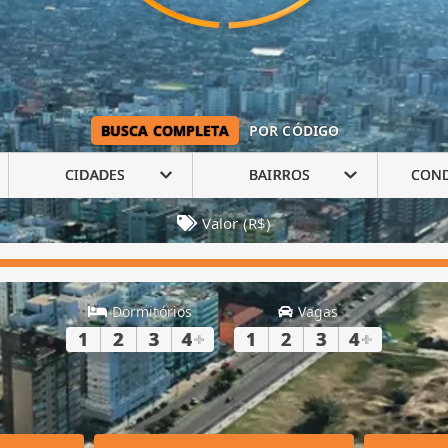
BUSCA COMPLETA
POR CÓDIGO
CIDADES
BAIRROS
CON
Valor (R$)
Dormitórios
Vagas
1
2
3
4
+
1
2
3
4
+