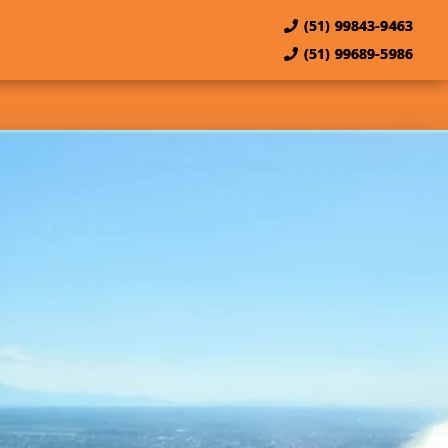
(51) 99843-9463
(51) 99689-5986