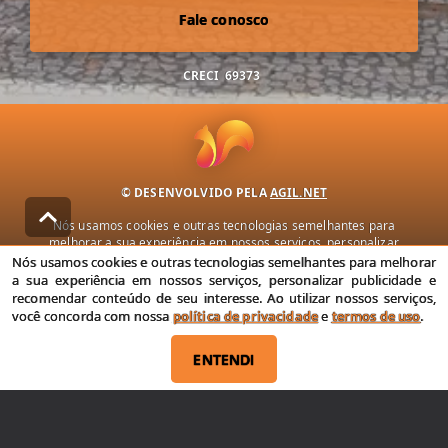
Fale conosco
CRECI
69373
© DESENVOLVIDO PELA
AGIL.NET
Nós usamos cookies e outras tecnologias semelhantes para
melhorar a sua experiência em nossos serviços, personalizar
publicidade e recomendar conteúdo de seu interesse. Ao utilizar
Nós usamos cookies e outras tecnologias semelhantes para melhorar
nossos serviços, você concorda com nossa política de privacidade e
a sua experiência em nossos serviços, personalizar publicidade e
termos de uso.
recomendar conteúdo de seu interesse. Ao utilizar nossos serviços,
você concorda com nossa
política de privacidade
e
termos de uso
.
Política de Privacidade
Termos de uso
ENTENDI