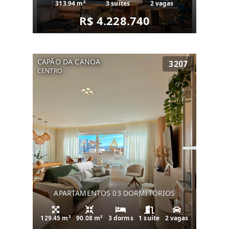
313.94 m²
3 suítes
2 vagas
R$ 4.228.740
CAPÃO DA CANOA
3207
CENTRO
APARTAMENTOS 03 DORMITÓRIOS
129.45 m²
90.08 m²
3 dorms
1 suíte
2 vagas