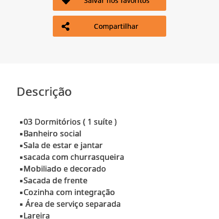
Salvar nos favoritos
Compartilhar
Descrição
▪03 Dormitórios ( 1 suíte )
▪️Banheiro social
▪️Sala de estar e jantar
▪️sacada com churrasqueira
▪️Mobiliado e decorado
▪️Sacada de frente
▪️Cozinha com integração
▪️ Área de serviço separada
▪️Lareira