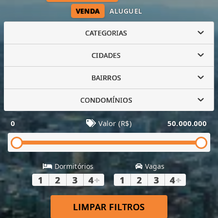
VENDA
ALUGUEL
CATEGORIAS
CIDADES
BAIRROS
CONDOMÍNIOS
0
Valor (R$)
50.000.000
Dormitórios
Vagas
1
2
3
4
+
1
2
3
4
+
LIMPAR FILTROS