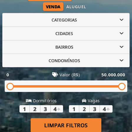
VENDA
ALUGUEL
CATEGORIAS
CIDADES
BAIRROS
CONDOMÍNIOS
0
Valor (R$)
50.000.000
Dormitórios
Vagas
1
2
3
4
+
1
2
3
4
+
LIMPAR FILTROS