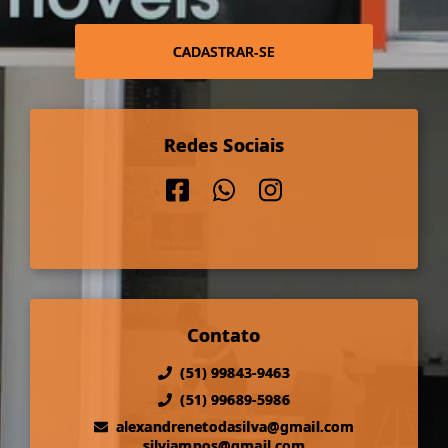
CADASTRAR-SE
Redes Sociais
Contato
(51) 99843-9463
(51) 99689-5986
alexandrenetodasilva@gmail.com
silviampos@gmail.com