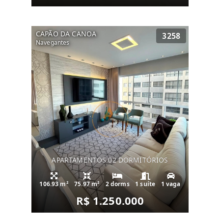
CAPÃO DA CANOA
3258
Navegantes
APARTAMENTOS 02 DORMITÓRIOS
106.93 m²
75.97 m²
2 dorms
1 suíte
1 vaga
R$ 1.250.000