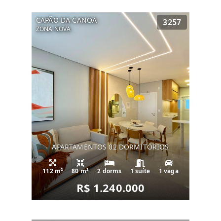
CAPÃO DA CANOA
3257
ZONA NOVA
APARTAMENTOS 02 DORMITÓRIOS
112 m²
80 m²
2 dorms
1 suíte
1 vaga
R$ 1.240.000