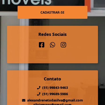
CADASTRAR-SE
Redes Sociais
Contato
(51) 99843-9463
(51) 99689-5986
alexandrenetodasilva@gmail.com
silviampos@gmail.com