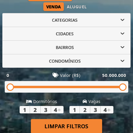
VENDA
ALUGUEL
CATEGORIAS
CIDADES
BAIRROS
CONDOMÍNIOS
0
Valor (R$)
50.000.000
Dormitórios
Vagas
1
2
3
4
+
1
2
3
4
+
LIMPAR FILTROS