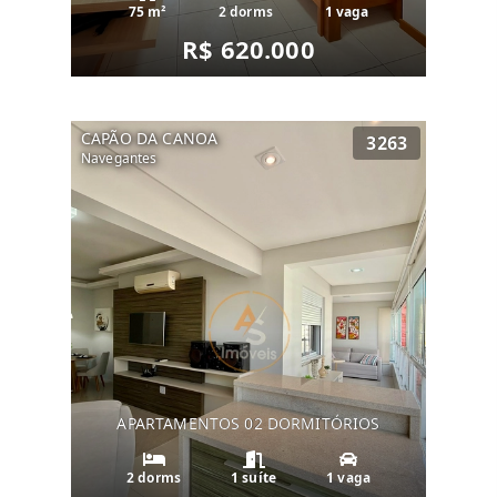
75 m²
2 dorms
1 vaga
R$ 620.000
CAPÃO DA CANOA
3263
Navegantes
APARTAMENTOS 02 DORMITÓRIOS
2 dorms
1 suíte
1 vaga