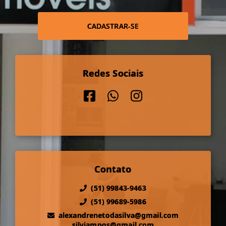
CADASTRAR-SE
Redes Sociais
Contato
(51) 99843-9463
(51) 99689-5986
alexandrenetodasilva@gmail.com
silviampos@gmail.com