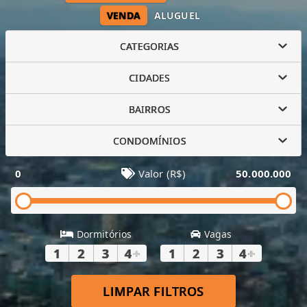
VENDA
ALUGUEL
CATEGORIAS
CIDADES
BAIRROS
CONDOMÍNIOS
0
Valor (R$)
50.000.000
Dormitórios
Vagas
1
2
3
4
+
1
2
3
4
+
LIMPAR FILTROS