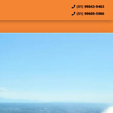
(51) 99843-9463
(51) 99689-5986