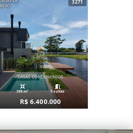
ANGRI-LÁ
3271
ENTRO
CASAS CONDOMINIOS
398 m²
5 suítes
R$ 6.400.000