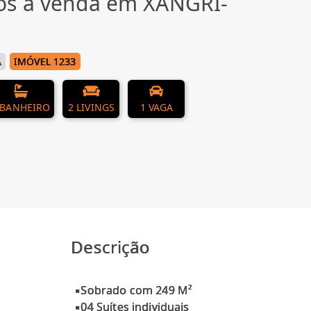
os à venda em XANGRI-
Á
IMÓVEL 1233
 BANHEIRO
2 LIVINGS
1 VAGA
Descrição
▪Sobrado com 249 M²
▪04 Suítes individuais