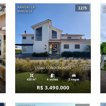
XANGRI-LÁ
X
6
3275
XANGRI-LÁ
XA
CASAS CONDOMINIOS
430 m²
4 suítes
2 vagas
R$ 3.490.000