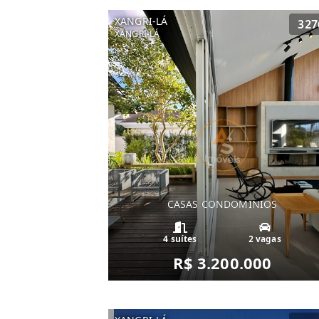
XANGRI-LÁ
327
XANGRI-LÁ
CASAS CONDOMINIOS
4 suítes
2 vagas
R$ 3.200.000