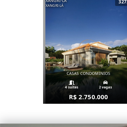
XANGRI-LÁ
327
XANGRI-LÁ
CASAS CONDOMINIOS
4 suítes
2 vagas
R$ 2.750.000