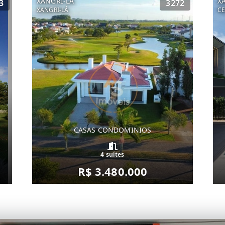
XANGRI-LÁ
X
3
3272
XANGRI-LÁ
C
CASAS CONDOMINIOS
4 suítes
R$ 3.480.000