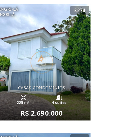
ANGRI-LÁ
3274
NGRI-LÁ
CASAS CONDOMINIOS
225 m²
4 suítes
R$ 2.690.000