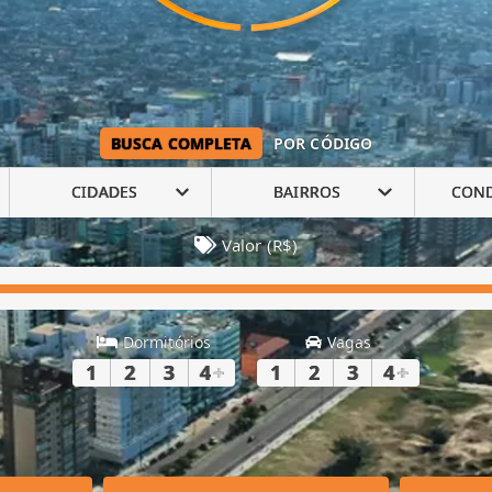
BUSCA COMPLETA
POR CÓDIGO
CIDADES
BAIRROS
CON
Valor (R$)
Dormitórios
Vagas
1
2
3
4
+
1
2
3
4
+