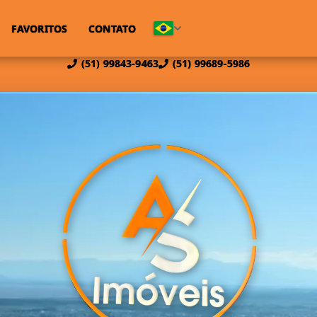
FAVORITOS
CONTATO
(51) 99843-9463
(51) 99689-5986