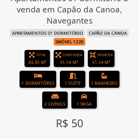
venda em Capão da Canoa,
Navegantes
APARTAMENTOS 01 DORMITÓRIO
CAPÃO DA CANOA
IMÓVEL 1220
TOTAL
CONSTRUÍDA
PRIVATIVA
43.35 M²
31.14 M²
31.14 M²
1 DORMITÓRIO
1 SUÍTE
1 BANHEIRO
2 LIVINGS
1 VAGA
R$ 50