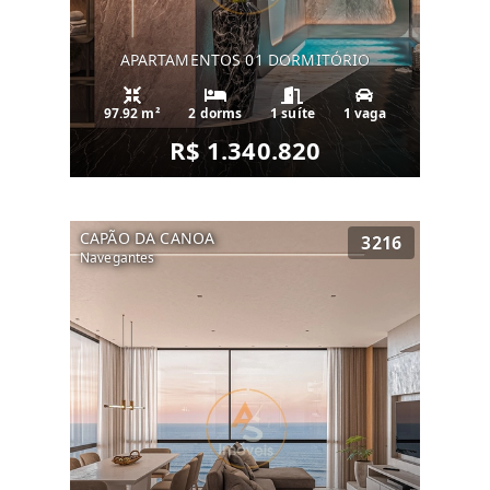
APARTAMENTOS 01 DORMITÓRIO
97.92 m²
2 dorms
1 suíte
1 vaga
R$ 1.340.820
CAPÃO DA CANOA
3216
Navegantes