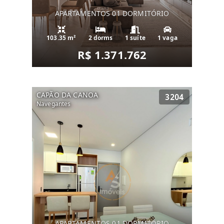
APARTAMENTOS 01 DORMITÓRIO
103.35 m²
2 dorms
1 suíte
1 vaga
R$ 1.371.762
CAPÃO DA CANOA
3204
Navegantes
APARTAMENTOS 01 DORMITÓRIO