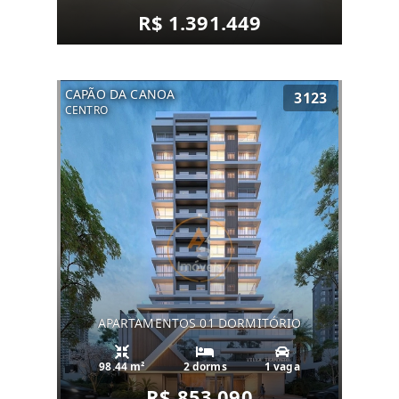
R$ 1.391.449
CAPÃO DA CANOA
3123
CENTRO
APARTAMENTOS 01 DORMITÓRIO
98.44 m²
2 dorms
1 vaga
R$ 853.090