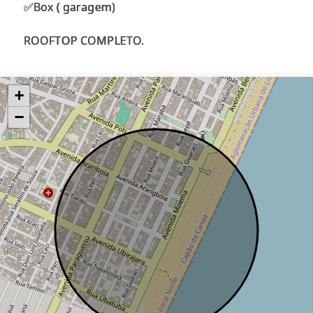
✅Box ( garagem)
+
−