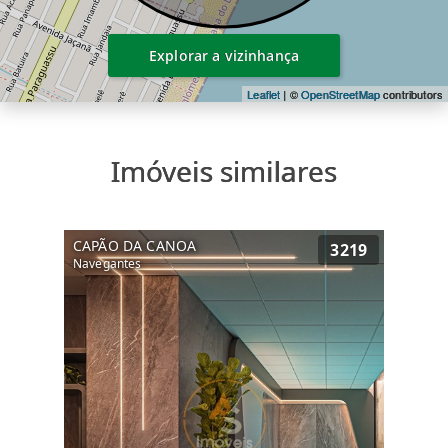
Explorar a vizinhança
Leaflet
| ©
OpenStreetMap
contributors
Imóveis similares
CAPÃO DA CANOA
3219
Navegantes