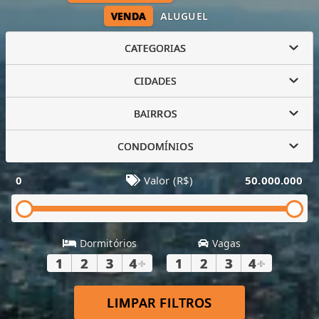
VENDA
ALUGUEL
CATEGORIAS
CIDADES
BAIRROS
CONDOMÍNIOS
0
Valor (R$)
50.000.000
Dormitórios
Vagas
1
2
3
4
+
1
2
3
4
+
LIMPAR FILTROS