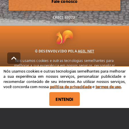
Fale conosco
CRECI
69373
© DESENVOLVIDO PELA
AGIL.NET
Nós usamos cookies e outras tecnologias semelhantes para
melhorar a sua experiência em nossos serviços, personalizar
publicidade e recomendar conteúdo de seu interesse. Ao utilizar
Nós usamos cookies e outras tecnologias semelhantes para melhorar
nossos serviços, você concorda com nossa política de privacidade e
a sua experiência em nossos serviços, personalizar publicidade e
termos de uso.
recomendar conteúdo de seu interesse. Ao utilizar nossos serviços,
você concorda com nossa
política de privacidade
e
termos de uso
.
Política de Privacidade
Termos de uso
ENTENDI