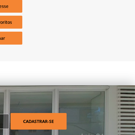
esse
oritos
har
CADASTRAR-SE