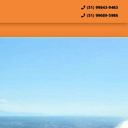
(51) 99843-9463
(51) 99689-5986