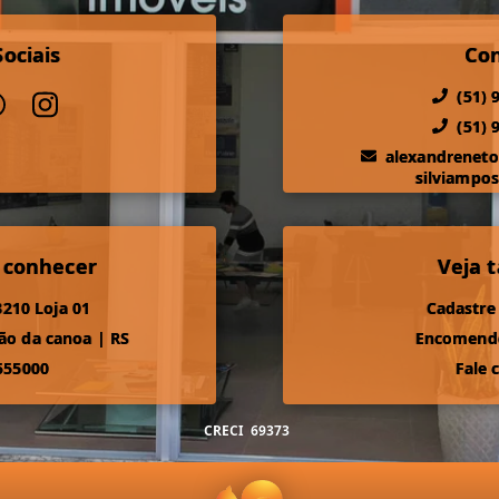
ociais
Co
(51) 
(51) 
alexandrenet
silviampo
 conhecer
Veja
210 Loja 01
Cadastre
ão da canoa
|
RS
Encomende
555000
Fale 
CRECI
69373