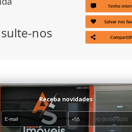
nda
Tenho inter
Salvar nos fav
sulte-nos
Compartil
Receba novidades