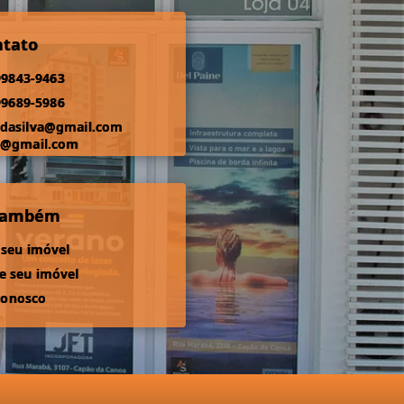
ntato
99843-9463
99689-5986
odasilva@gmail.com
s@gmail.com
 também
 seu imóvel
 seu imóvel
conosco