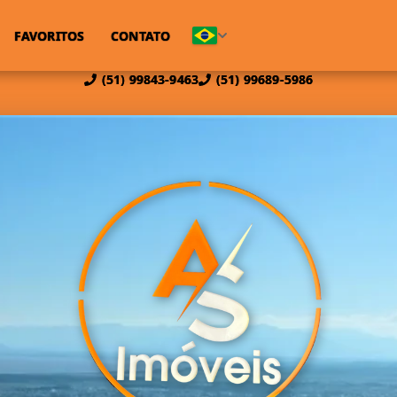
FAVORITOS
CONTATO
(51) 99843-9463
(51) 99689-5986