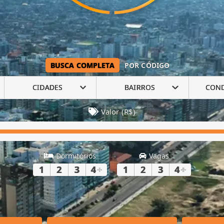
BUSCA COMPLETA
POR CÓDIGO
CIDADES
BAIRROS
CON
Valor (R$)
Dormitórios
Vagas
1
2
3
4
+
1
2
3
4
+