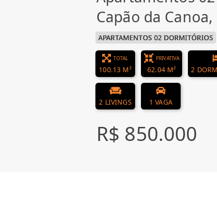
Capão da Canoa
APARTAMENTOS 02 DORMITÓRIOS
TOTAL
PRIVATIVA
100.13 M²
62.04 M²
2 DORM
2 LIVINGS
1 VAGA
R$ 850.000