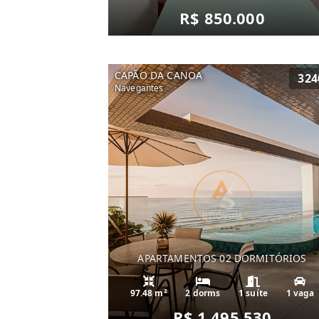
R$ 850.000
CAPÃO DA CANOA
324
Navegantes
APARTAMENTOS 02 DORMITÓRIOS
97.48 m²
2 dorms
1 suíte
1 vaga
R$ 1.495.530