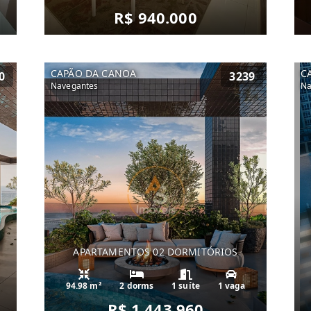
R$ 940.000
CAPÃO DA CANOA
C
0
3239
Navegantes
Na
APARTAMENTOS 02 DORMITÓRIOS
94.98 m²
2 dorms
1 suíte
1 vaga
R$ 1.443.960