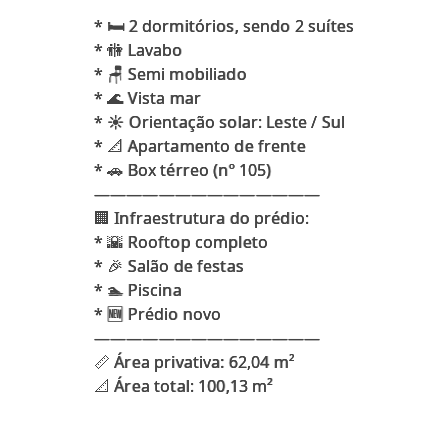
* 🛏️ 2 dormitórios, sendo 2 suítes
* 🚻 Lavabo
* 🪑 Semi mobiliado
* 🌊 Vista mar
* ☀️ Orientação solar: Leste / Sul
* 📐 Apartamento de frente
* 🚗 Box térreo (nº 105)
——————————————
🏢 Infraestrutura do prédio:
* 🌇 Rooftop completo
* 🎉 Salão de festas
* 🏊 Piscina
* 🆕 Prédio novo
——————————————
📏 Área privativa: 62,04 m²