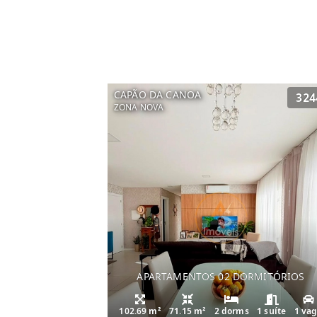
CAPÃO DA CANOA
324
ZONA NOVA
APARTAMENTOS 02 DORMITÓRIOS
102.69 m²
71.15 m²
2 dorms
1 suíte
1 va