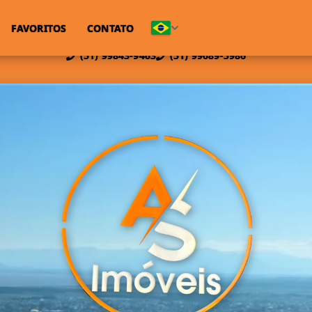
FAVORITOS
CONTATO
(51) 99843-9463
(51) 99689-5986