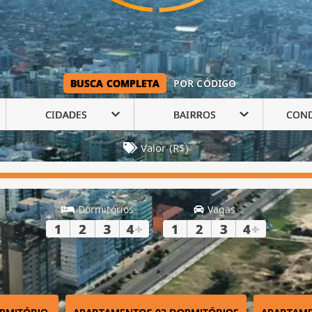
BUSCA COMPLETA
POR CÓDIGO
CIDADES
BAIRROS
CON
Valor (R$)
Dormitórios
Vagas
1
2
3
4
+
1
2
3
4
+