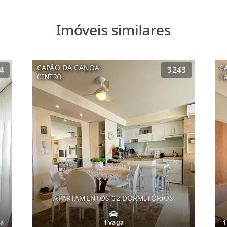
Imóveis similares
CAPÃO DA CANOA
C
4
3243
CENTRO
Na
APARTAMENTOS 02 DORMITÓRIOS
ga
1 vaga
1