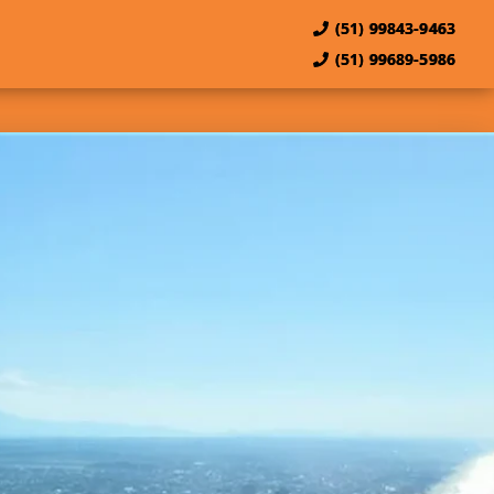
(51) 99843-9463
(51) 99689-5986