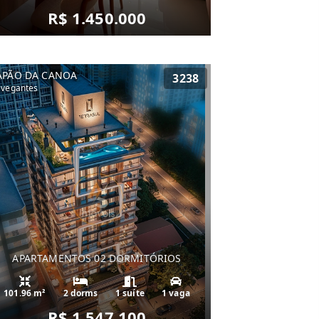
R$ 1.450.000
APÃO DA CANOA
3238
vegantes
APARTAMENTOS 02 DORMITÓRIOS
101.96 m²
2 dorms
1 suíte
1 vaga
R$ 1.547.100