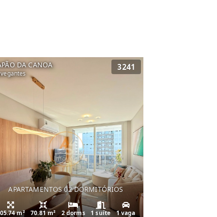
APÃO DA CANOA
3241
vegantes
APARTAMENTOS 02 DORMITÓRIOS
05.74 m²
70.81 m²
2 dorms
1 suíte
1 vaga