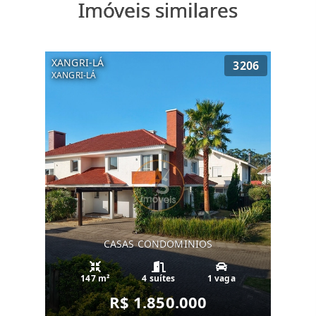
Imóveis similares
XANGRI-LÁ
3206
XANGRI-LÁ
CASAS CONDOMINIOS
147 m²
4 suítes
1 vaga
R$ 1.850.000