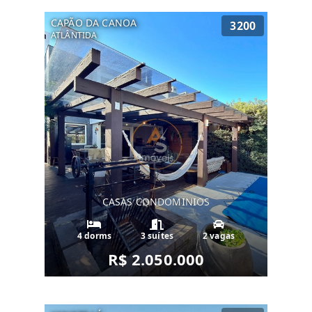
CAPÃO DA CANOA
3200
ATLÂNTIDA
CASAS CONDOMINIOS
4 dorms
3 suítes
2 vagas
R$ 2.050.000