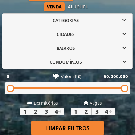
VENDA
ALUGUEL
CATEGORIAS
CIDADES
BAIRROS
CONDOMÍNIOS
0
Valor (R$)
50.000.000
Dormitórios
Vagas
1
2
3
4
+
1
2
3
4
+
LIMPAR FILTROS