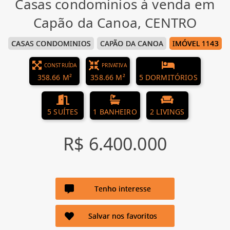
Casas condominios à venda em
Capão da Canoa, CENTRO
CASAS CONDOMINIOS
CAPÃO DA CANOA
IMÓVEL 1143
CONSTRUÍDA
PRIVATIVA
358.66 M²
358.66 M²
5 DORMITÓRIOS
5 SUÍTES
1 BANHEIRO
2 LIVINGS
R$ 6.400.000
Tenho interesse
Salvar nos favoritos