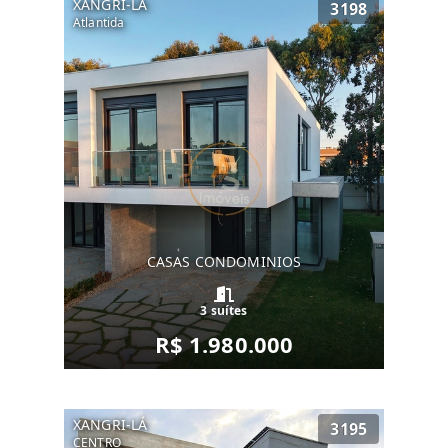
XANGRI-LÁ
3198
Atlantida
CASAS CONDOMINIOS
3 suítes
R$ 1.980.000
XANGRI-LÁ
3195
CENTRO