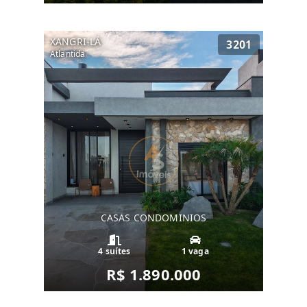
XANGRI-LÁ
3201
Atlantida
CASAS CONDOMINIOS
4 suítes
1 vaga
R$ 1.890.000