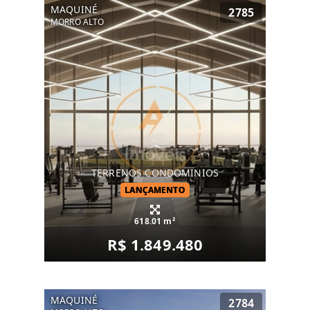
MAQUINÉ
2785
MORRO ALTO
TERRENOS CONDOMINIOS
LANÇAMENTO
618.01 m²
R$ 1.849.480
MAQUINÉ
2784