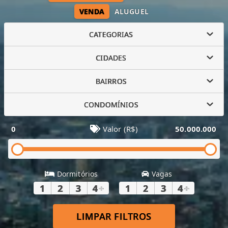
VENDA
ALUGUEL
CATEGORIAS
CIDADES
BAIRROS
CONDOMÍNIOS
0
Valor (R$)
50.000.000
Dormitórios
Vagas
1
2
3
4
+
1
2
3
4
+
LIMPAR FILTROS