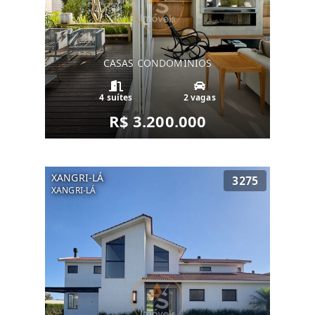
CASAS CONDOMINIOS
4 suítes
2 vagas
R$ 3.200.000
XANGRI-LÁ
3275
XANGRI-LÁ