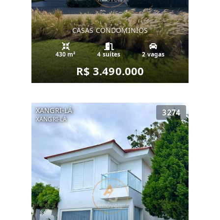
CASAS CONDOMINIOS
430 m²
4 suítes
2 vagas
R$ 3.490.000
XANGRI-LÁ
3274
XANGRI-LÁ