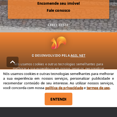
Encomende seu imóvel
Fale conosco
CRECI
69373
© DESENVOLVIDO PELA
AGIL.NET
Nós usamos cookies e outras tecnologias semelhantes para
melhorar a sua experiência em nossos serviços, personalizar
publicidade e recomendar conteúdo de seu interesse. Ao utilizar
Nós usamos cookies e outras tecnologias semelhantes para melhorar
nossos serviços, você concorda com nossa política de privacidade e
a sua experiência em nossos serviços, personalizar publicidade e
termos de uso.
recomendar conteúdo de seu interesse. Ao utilizar nossos serviços,
você concorda com nossa
política de privacidade
e
termos de uso
.
Política de Privacidade
Termos de uso
ENTENDI