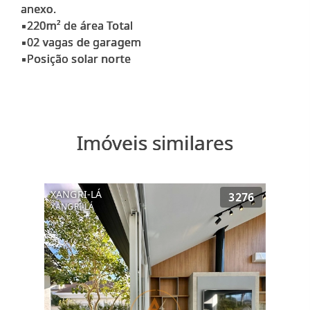
anexo.
▪220m² de área Total
▪02 vagas de garagem
Imóveis similares
XANGRI-LÁ
3276
XANGRI-LÁ