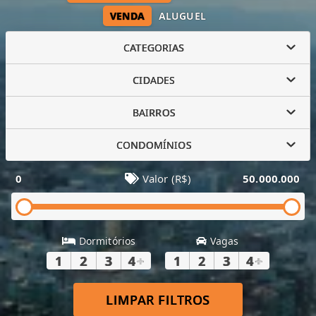
VENDA
ALUGUEL
CATEGORIAS
CIDADES
BAIRROS
CONDOMÍNIOS
0
Valor (R$)
50.000.000
Dormitórios
Vagas
1
2
3
4
+
1
2
3
4
+
LIMPAR FILTROS