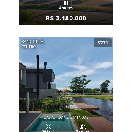
4 suítes
R$ 3.480.000
XANGRI-LÁ
3271
CENTRO
CASAS CONDOMINIOS
398 m²
5 suítes