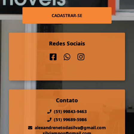
CADASTRAR-SE
Redes Sociais
Contato
(51) 99843-9463
(51) 99689-5986
alexandrenetodasilva@gmail.com
silviampos@gmail.com