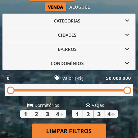
VENDA
ALUGUEL
CATEGORIAS
CIDADES
BAIRROS
CONDOMÍNIOS
0
Valor (R$)
50.000.000
Dormitórios
Vagas
1
2
3
4
+
1
2
3
4
+
LIMPAR FILTROS